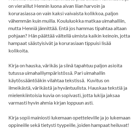
on vieraillut Hennin luona aivan liian harvoin ja
korurasiassa on vain kaksi vaivaista kolikkoa, paljon
vähemmän kuin muilla. Koululuokka matkaa uimahalliin,
mutta Henniä jännittää. Entä jos hammas tipahtaa altaan
pohjaan? Hän päättää vältellä uimista kaikin keinoin, jotta
hampaat säästyisivät ja korurasiaan tippuisi lisää
kolikoita.
Kirja on hauska, värikäs ja siinä tapahtuu paljon asioita
tutussa uimahalliympäristössä. Pari uimahallin
käytössääntöäkin vilahtaa tekstissä. Kuvitus on
ilmeikästä, värikästä ja hyväntuulista. Hauskaa tekstiä ja
mielenkiintoisia kuvia on sopivasti, jotta lukija jaksaa
varmasti hyvin ahmia kirjan loppuun asti.
Kirja sopii mainiosti lukemaan opetteleville ja jo lukemaan
oppineille sekä tietysti tyypeille, joiden hampaat heiluvat!