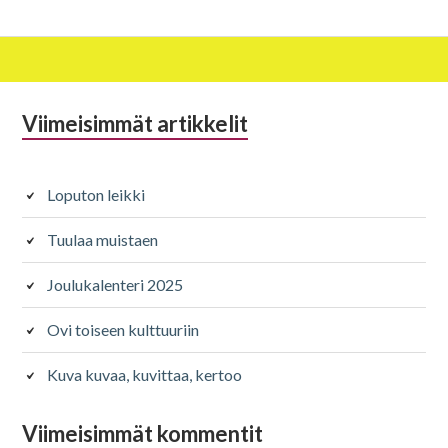
Alapalkin
Viimeisimmät artikkelit
sivupalkki
Loputon leikki
Tuulaa muistaen
Joulukalenteri 2025
Ovi toiseen kulttuuriin
Kuva kuvaa, kuvittaa, kertoo
Viimeisimmät kommentit