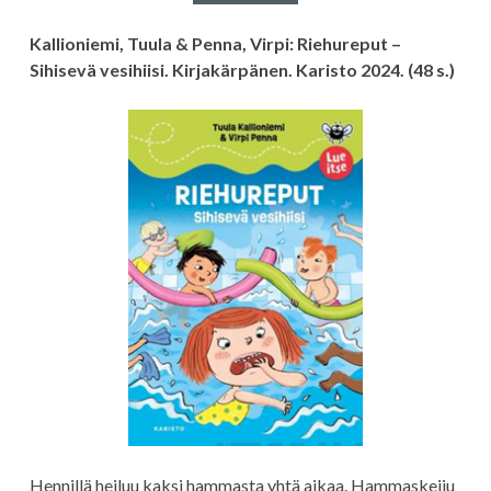
Kallioniemi, Tuula & Penna, Virpi: Riehureput –
Sihisevä vesihiisi. Kirjakärpänen. Karisto 2024. (48 s.)
Hennillä heiluu kaksi hammasta yhtä aikaa. Hammaskeiju