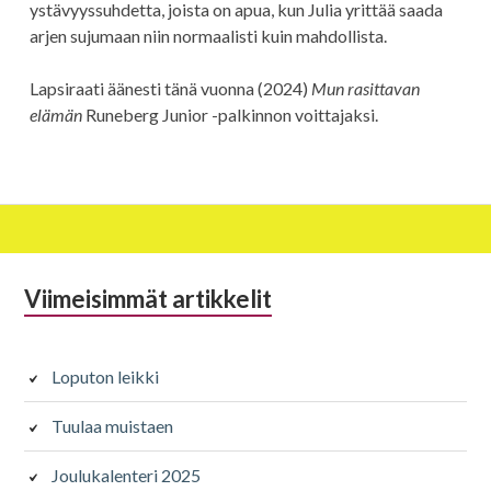
ystävyyssuhdetta, joista on apua, kun Julia yrittää saada
arjen sujumaan niin normaalisti kuin mahdollista.
Lapsiraati äänesti tänä vuonna (2024)
Mun rasittavan
elämän
Runeberg Junior -palkinnon voittajaksi.
Alapalkin
Viimeisimmät artikkelit
sivupalkki
Loputon leikki
Tuulaa muistaen
Joulukalenteri 2025