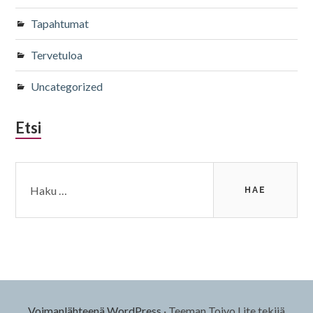
Tapahtumat
Tervetuloa
Uncategorized
Etsi
Haku:
Voimanlähteenä WordPress
·
Teeman Toivo Lite tekijä