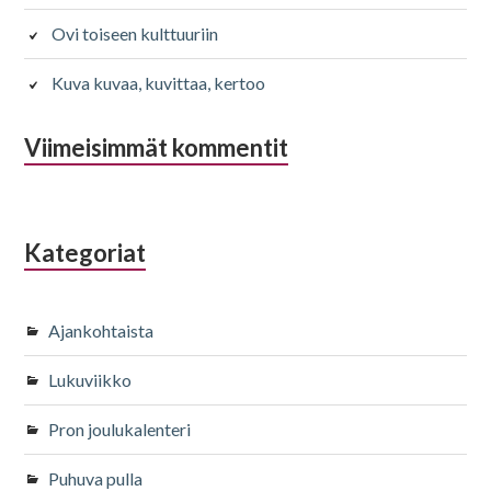
Ovi toiseen kulttuuriin
Kuva kuvaa, kuvittaa, kertoo
Viimeisimmät kommentit
Kategoriat
Ajankohtaista
Lukuviikko
Pron joulukalenteri
Puhuva pulla