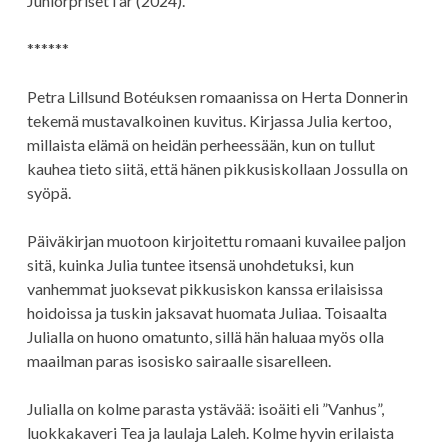
Juniorpriset i år (2024).
******
Petra Lillsund Botéuksen romaanissa on Herta Donnerin
tekemä mustavalkoinen kuvitus. Kirjassa Julia kertoo,
millaista elämä on heidän perheessään, kun on tullut
kauhea tieto siitä, että hänen pikkusiskollaan Jossulla on
syöpä.
Päiväkirjan muotoon kirjoitettu romaani kuvailee paljon
sitä, kuinka Julia tuntee itsensä unohdetuksi, kun
vanhemmat juoksevat pikkusiskon kanssa erilaisissa
hoidoissa ja tuskin jaksavat huomata Juliaa. Toisaalta
Julialla on huono omatunto, sillä hän haluaa myös olla
maailman paras isosisko sairaalle sisarelleen.
Julialla on kolme parasta ystävää: isoäiti eli ”Vanhus”,
luokkakaveri Tea ja laulaja Laleh. Kolme hyvin erilaista