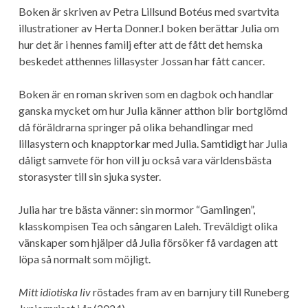
Boken är skriven av Petra Lillsund Botéus med svartvita
illustrationer av Herta Donner.I boken berättar Julia om
hur det är i hennes familj efter att de fått det hemska
beskedet atthennes lillasyster Jossan har fått cancer.
Boken är en roman skriven som en dagbok och handlar
ganska mycket om hur Julia känner atthon blir bortglömd
då föräldrarna springer på olika behandlingar med
lillasystern och knapptorkar med Julia. Samtidigt har Julia
dåligt samvete för hon vill ju också vara världensbästa
storasyster till sin sjuka syster.
Julia har tre bästa vänner: sin mormor “Gamlingen”,
klasskompisen Tea och sångaren Laleh. Treväldigt olika
vänskaper som hjälper då Julia försöker få vardagen att
löpa så normalt som möjligt.
Mitt idiotiska liv
röstades fram av en barnjury till Runeberg