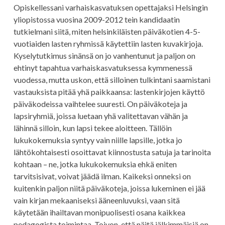
Opiskellessani varhaiskasvatuksen opettajaksi Helsingin
yliopistossa vuosina 2009-2012 tein kandidaatin
tutkielmani siitä, miten helsinkiläisten päiväkotien 4-5-
vuotiaiden lasten ryhmissä käytettiin lasten kuvakirjoja.
Kyselytutkimus sinänsä on jo vanhentunut ja paljon on
ehtinyt tapahtua varhaiskasvatuksessa kymmenessä
vuodessa, mutta uskon, että silloinen tulkintani saamistani
vastauksista pitää yhä paikkaansa: lastenkirjojen käyttö
päiväkodeissa vaihtelee suuresti. On päiväkoteja ja
lapsiryhmiä, joissa luetaan yhä valitettavan vähän ja
lähinnä silloin, kun lapsi tekee aloitteen. Tällöin
lukukokemuksia syntyy vain niille lapsille, jotka jo
lähtökohtaisesti osoittavat kiinnostusta satuja ja tarinoita
kohtaan – ne, jotka lukukokemuksia ehkä eniten
tarvitsisivat, voivat jäädä ilman. Kaikeksi onneksi on
kuitenkin paljon niitä päiväkoteja, joissa lukeminen ei jää
vain kirjan mekaaniseksi ääneenluvuksi, vaan sitä
käytetään ihailtavan monipuolisesti osana kaikkea
pedagogista toimintaa. Toivon, että näitä jälkimmäisiä on