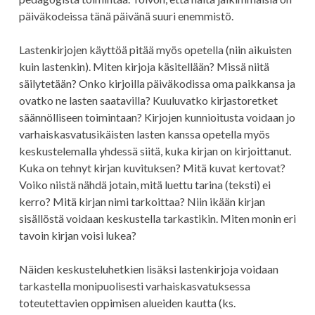
päiväkodeissa tänä päivänä suuri enemmistö.
Lastenkirjojen käyttöä pitää myös opetella (niin aikuisten
kuin lastenkin). Miten kirjoja käsitellään? Missä niitä
säilytetään? Onko kirjoilla päiväkodissa oma paikkansa ja
ovatko ne lasten saatavilla? Kuuluvatko kirjastoretket
säännölliseen toimintaan? Kirjojen kunnioitusta voidaan jo
varhaiskasvatusikäisten lasten kanssa opetella myös
keskustelemalla yhdessä siitä, kuka kirjan on kirjoittanut.
Kuka on tehnyt kirjan kuvituksen? Mitä kuvat kertovat?
Voiko niistä nähdä jotain, mitä luettu tarina (teksti) ei
kerro? Mitä kirjan nimi tarkoittaa? Niin ikään kirjan
sisällöstä voidaan keskustella tarkastikin. Miten monin eri
tavoin kirjan voisi lukea?
Näiden keskusteluhetkien lisäksi lastenkirjoja voidaan
tarkastella monipuolisesti varhaiskasvatuksessa
toteutettavien oppimisen alueiden kautta (ks.