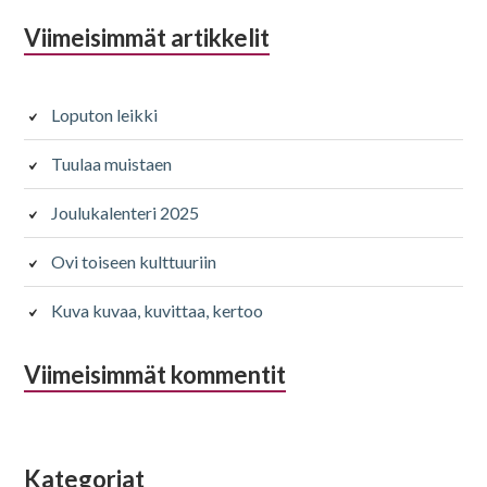
Alapalkin
Viimeisimmät artikkelit
sivupalkki
Loputon leikki
Tuulaa muistaen
Joulukalenteri 2025
Ovi toiseen kulttuuriin
Kuva kuvaa, kuvittaa, kertoo
Viimeisimmät kommentit
Kategoriat