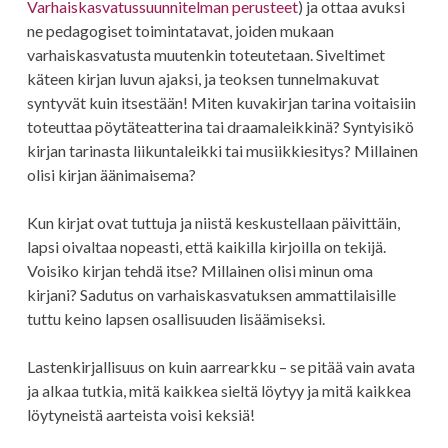
Varhaiskasvatussuunnitelman perusteet
) ja ottaa avuksi
ne pedagogiset toimintatavat, joiden mukaan
varhaiskasvatusta muutenkin toteutetaan. Siveltimet
käteen kirjan luvun ajaksi, ja teoksen tunnelmakuvat
syntyvät kuin itsestään! Miten kuvakirjan tarina voitaisiin
toteuttaa pöytäteatterina tai draamaleikkinä? Syntyisikö
kirjan tarinasta liikuntaleikki tai musiikkiesitys? Millainen
olisi kirjan äänimaisema?
Kun kirjat ovat tuttuja ja niistä keskustellaan päivittäin,
lapsi oivaltaa nopeasti, että kaikilla kirjoilla on tekijä.
Voisiko kirjan tehdä itse? Millainen olisi minun oma
kirjani? Sadutus on varhaiskasvatuksen ammattilaisille
tuttu keino lapsen osallisuuden lisäämiseksi.
Lastenkirjallisuus on kuin aarrearkku – se pitää vain avata
ja alkaa tutkia, mitä kaikkea sieltä löytyy ja mitä kaikkea
löytyneistä aarteista voisi keksiä!