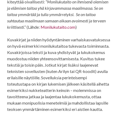
kiteyttää oivallisesti: ”
Monilukutaito on ihmisenä olemisen
ja elämisen taitoa yhä kirjavammassa maailmassa. Se on
taitoa ymmärtää ja tulla ymmärretyksi. Se on taitoa
suhtautua maailmaan samaan aikaan avoimesti ja terveen
kriittisesti
.” (Lähde:
Monilukutaito.com
)
Kuvakirjat ja niiden hyödyntäminen varhaiskasvatuksessa
on hyvä esimerkki monilukutaitoa tukevasta toiminnasta.
Kuvakirjoissa teksti ja kuva yhdistyvät ja lukukokemus
muodostuu niiden yhteensovittamisesta. Kuvitus tukee
tekstiä ja toisin päin. Jotkut kirjat lisäksi laajenevat
teknisten sovellusten (kuten Arilyn tai QR-koodit) avulla
erilaisille näytöille. Sovelluksia perinteisempi
toteutustapa on kirjan lukemisen jälkeen käsitellä aihetta
esimerkiksi nukketeatterin keinoin – molemmissa on
tavoitteena jatkaa ja laajentaa lukukokemusta, ottaa
mukaan monipuolisia menetelmiä ja mahdollistaa lapsille
teoksen ymmärtäminen esimerkiksi eri aistien kautta.