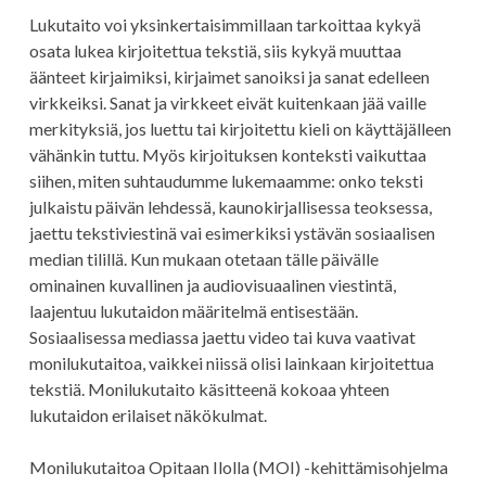
Lukutaito voi yksinkertaisimmillaan tarkoittaa kykyä
osata lukea kirjoitettua tekstiä, siis kykyä muuttaa
äänteet kirjaimiksi, kirjaimet sanoiksi ja sanat edelleen
virkkeiksi. Sanat ja virkkeet eivät kuitenkaan jää vaille
merkityksiä, jos luettu tai kirjoitettu kieli on käyttäjälleen
vähänkin tuttu. Myös kirjoituksen konteksti vaikuttaa
siihen, miten suhtaudumme lukemaamme: onko teksti
julkaistu päivän lehdessä, kaunokirjallisessa teoksessa,
jaettu tekstiviestinä vai esimerkiksi ystävän sosiaalisen
median tilillä. Kun mukaan otetaan tälle päivälle
ominainen kuvallinen ja audiovisuaalinen viestintä,
laajentuu lukutaidon määritelmä entisestään.
Sosiaalisessa mediassa jaettu video tai kuva vaativat
monilukutaitoa, vaikkei niissä olisi lainkaan kirjoitettua
tekstiä. Monilukutaito käsitteenä kokoaa yhteen
lukutaidon erilaiset näkökulmat.
Monilukutaitoa Opitaan Ilolla (MOI) -kehittämisohjelma