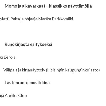
0
Momo ja aikavarkaat – klassikko näyttämöllä
Matti Raita ja ohjaaja Marika Parkkomäki
0
Runokirjasta esitykseksi
ki Eerola
 ja kirjanäyttely (Helsingin kaupunginkirjasto)
0
Lastenrunot musiikkina
täjä Annika Cleo