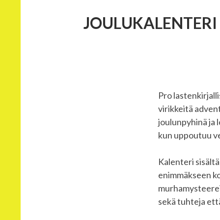
JOULUKALENTERI 
Pro lastenkirjal
virikkeitä advent
joulunpyhinä ja 
kun uppoutuu vet
Kalenteri sisält
enimmäkseen koti
murhamysteereist
sekä tuhteja ett