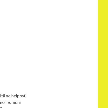
eltä ne helposti
moille, moni