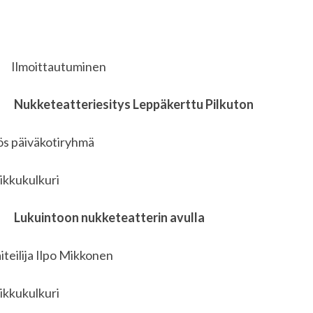
ittautuminen
0
Nukketeatteriesitys Leppäkerttu Pilkuton
s päiväkotiryhmä
ikkukulkuri
0
Lukuintoon nukketeatterin avulla
teilija Ilpo Mikkonen
ikkukulkuri