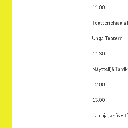
11.0
Teatteriohjaaja 
Unga Teatern
11.3
Näyttelijä Talvik
12.00 Välipala
13.0
Laulaja ja sävel