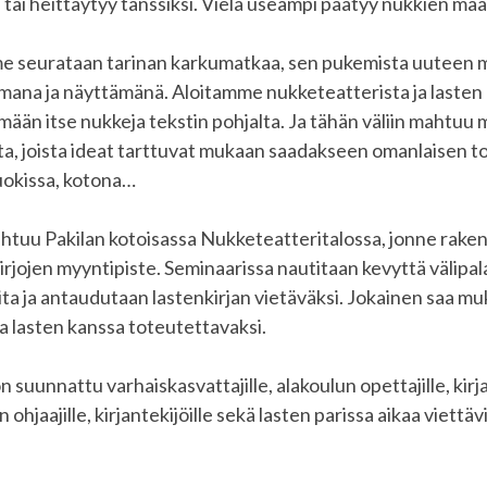
tai heittäytyy tanssiksi. Vielä useampi päätyy nukkien maa
e seurataan tarinan karkumatkaa, sen pukemista uuteen
mana ja näyttämänä. Aloitamme nukketeatterista ja lasten r
än itse nukkeja tekstin pohjalta. Ja tähän väliin mahtuu
 joista ideat tarttuvat mukaan saadakseen omanlaisen 
uokissa, kotona…
ahtuu Pakilan kotoisassa Nukketeatteritalossa, jonne rak
kirjojen myyntipiste. Seminaarissa nautitaan kevyttä välipala
ta ja antaudutaan lastenkirjan vietäväksi. Jokainen saa m
ta lasten kanssa toteutettavaksi.
suunnattu varhaiskasvattajille, alakoulun opettajille, kirja
ohjaajille, kirjantekijöille sekä lasten parissa aikaa viettävil