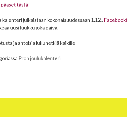
 pääset tästä!
la kalenteri julkaistaan kokonaisuudessaan
1.12
.,
Facebooki
eaa uusi luukku joka päivä.
tusta ja antoisia lukuhetkiä kaikille!
egoriassa
Pron joulukalenteri