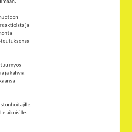
ilmaan.
 muotoon
eaktioista ja
 monta
toteutuksensa
entuu myös
a ja kahvia,
ukaansa
stonhoitajille,
le aikuisille.