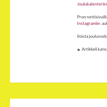
Joulukalenteriin
Pron nettisivuil
Instagramiin
auk
Iloista joulunodo
Artikkeli kat