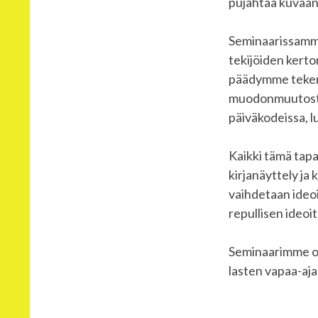
pujahtaa kuvaan 
Seminaarissamm
tekijöiden kerto
päädymme tekemä
muodonmuutosta,
päiväkodeissa, l
Kaikki tämä tap
kirjanäyttely ja 
vaihdetaan ideoi
repullisen ideoi
Seminaarimme on 
lasten vapaa-ajan 