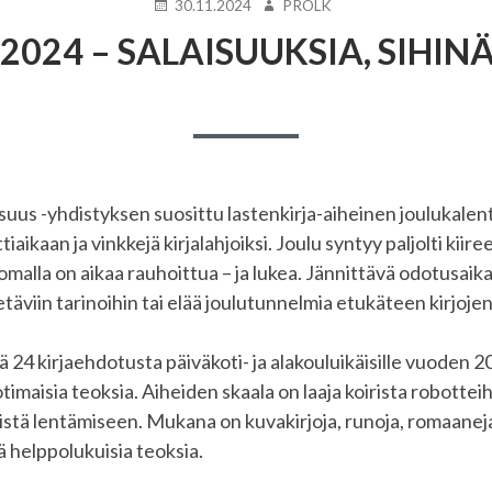
JULKAISTU
KIRJOITTAJA
30.11.2024
PROLK
2024 – SALAISUUKSIA, SIHIN
lisuus -yhdistyksen suosittu lastenkirja-aiheinen joulukalent
tiaikaan ja vinkkejä kirjalahjoiksi. Joulu syntyy paljolti kiir
lomalla on aikaa rauhoittua – ja lukea. Jännittävä odotusaik
äviin tarinoihin tai elää joulutunnelmia etukäteen kirjojen
ää 24 kirjaehdotusta päiväkoti- ja alakouluikäisille vuoden 
maisia teoksia. Aiheiden skaala on laaja koirista robotteih
ä lentämiseen. Mukana on kuvakirjoja, runoja, romaaneja j
ä helppolukuisia teoksia.