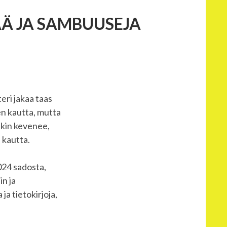
ÄÄ JA SAMBUUSEJA
eri jakaa taas
een kautta, mutta
akin kevenee,
 kautta.
2024 sadosta,
in ja
a tietokirjoja,