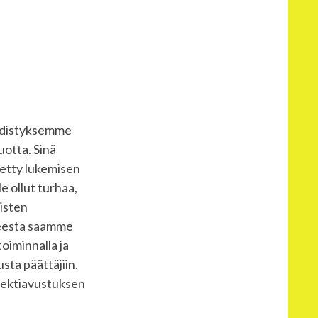
yhdistyksemme
otta. Sinä
tetty lukemisen
le ollut turhaa,
aisten
keesta saamme
oiminnalla ja
usta päättäjiin.
ojektiavustuksen