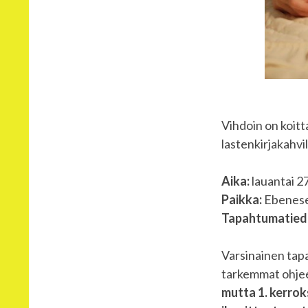
Vihdoin on koitt
lastenkirjakahv
Aika:
lauantai 2
Paikka:
Ebeneser
Tapahtumatied
Varsinainen tap
tarkemmat ohjeet
mutta 1. kerro