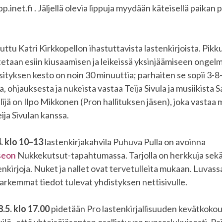
inet.fi . Jäljellä olevia lippuja myydään käteisellä paikan 
tuttu Katri Kirkkopellon ihastuttavista lastenkirjoista. Pik
etaan esiin kiusaamisen ja leikeissä yksinjäämiseen ongelm
sityksen kesto on noin 30 minuuttia; parhaiten se sopii 3-8-
, ohjauksesta ja nukeista vastaa Teija Sivula ja musiikista S
ijä on Ilpo Mikkonen (Pron hallituksen jäsen), joka vastaa
ija Sivulan kanssa.
. klo 10–13
lastenkirjakahvila Puhuva Pulla on avoinna
seon
Nukkekutsut-tapahtumassa. Tarjolla on herkkuja sekä 
enkirjoja. Nuket ja nallet ovat tervetulleita mukaan. Luvas
tarkemmat tiedot tulevat yhdistyksen nettisivulle.
5. klo 17.00
pidetään Pro lastenkirjallisuuden kevätkokous
ilö- että yhteisöjäsenten osallistuvan runsaslukuisesti. Pai