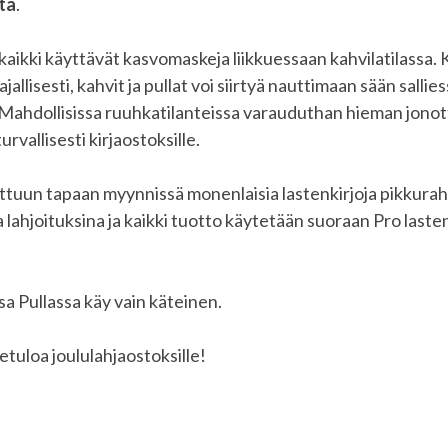
ta
.
aikki käyttävät kasvomaskeja liikkuessaan kahvilatilassa. 
jallisesti, kahvit ja pullat voi siirtyä nauttimaan sään salli
 Mahdollisissa ruuhkatilanteissa varauduthan hieman jonot
urvallisesti kirjaostoksille.
ttuun tapaan myynnissä monenlaisia lastenkirjoja pikkurahal
a lahjoituksina ja kaikki tuotto käytetään suoraan Pro lasten
 Pullassa käy vain käteinen.
tuloa joululahjaostoksille!