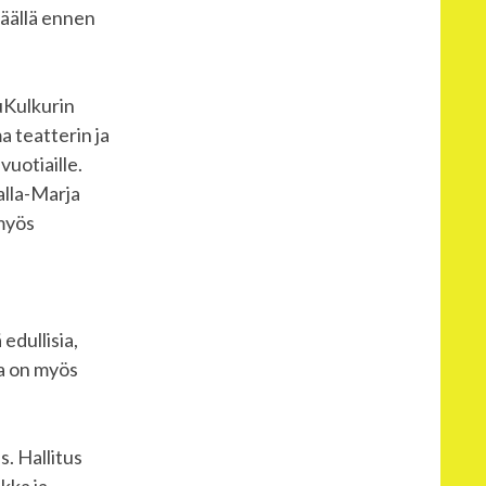
päällä ennen
kuKulkurin
a teatterin ja
vuotiaille.
alla-Marja
 myös
edullisia,
sa on myös
. Hallitus
kka ja