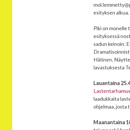
mol.lemmetty@pp.
esityksen alkua.
Piki on monelle 
esityksessä nost
sadun keinoin. E
Dramatisoinnista
Hätinen. Näyttel
lavastuksesta Te
Lauantaina 25.4
Lastentarhamu
laadukkaita last
ohjelmaa, josta 
Maanantaina 18.
toivoo sekä henk