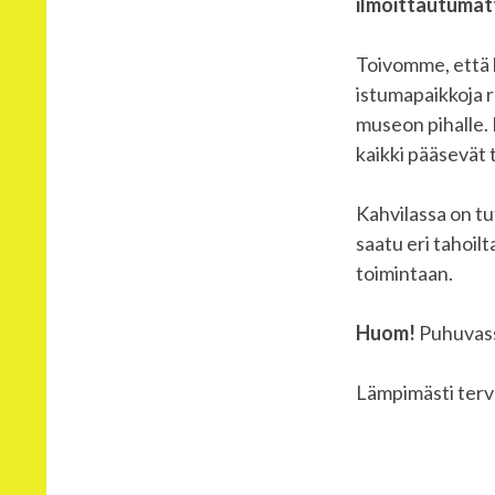
ilmoittautumat
Toivomme, että k
istumapaikkoja ra
museon pihalle.
kaikki pääsevät t
Kahvilassa on tu
saatu eri tahoilt
toimintaan.
Huom!
Puhuvassa
Lämpimästi terve