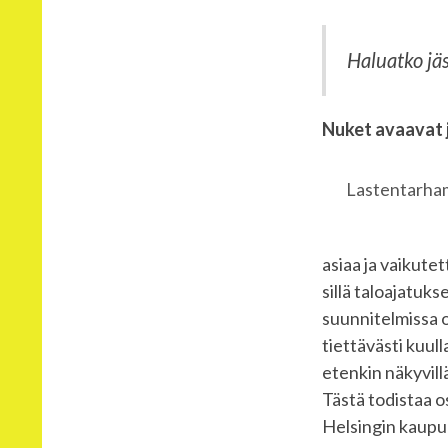
Haluatko jäs
Nuket avaavat j
Lastentarham
asiaa ja vaikutet
sillä taloajatuk
suunnitelmissa 
tiettävästi kuul
etenkin näkyvillä
Tästä todistaa 
Helsingin kaupun