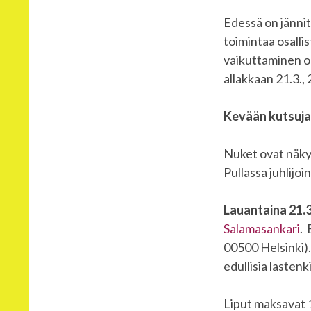
Edessä on jännit
toimintaa osall
vaikuttaminen o
allakkaan 21.3., 2
Kevään kutsuj
Nuket ovat näky
Pullassa juhlijoi
Lauantaina 21.3
Salamasankari
. 
00500 Helsinki).
edullisia lastenk
Liput maksavat 1