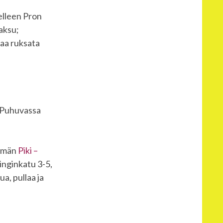
elleen Pron
aksu;
taa ruksata
a Puhuvassa
elmän
Piki –
inginkatu 3-5,
a, pullaa ja