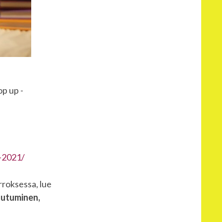
op up -
u-2021/
rroksessa, lue
utuminen,