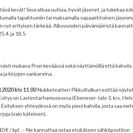
tävä kevät! Seuratkaa uutisia, hyvät jäsenet, ja tukekaa ed
istumalla tapahtumiin tai maksamalla vapaaehtoinen jäsenm
n nyt erityisen tärkeää. Alkuvuoden päivämääristä kannat
5.4. ja 18.5.
a
västi mukana Pron keväässä sekä näyttämöllä että kahvil
na ja kirjojen sankareina.
.2020 klo 11.00
Nukketeatteri PikkuKulkuri esittää näyt
Esitys on Lastentarhamuseossa (Ebeneser-talo 3. krs, Hels
 Esityksen yhteydessä on myös pieni kahvila, josta saa mehu
irjoja (vain käteinen).
0 € / kpl . – Ne kannattaa ostaa etukäteen sähköpostitse: