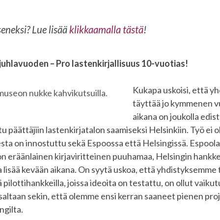
eneksi? Lue lisää
klikkaamalla tästä
!
uhlavuoden – Pro lastenkirjallisuus 10-vuotias!
Kukapa uskoisi, että 
useon nukke kahvikutsuilla.
täyttää jo kymmenen vu
aikana on joukolla edis
tu päättäjiin lastenkirjatalon saamiseksi Helsinkiin. Työ ei o
sesta on innostuttu sekä Espoossa että Helsingissä. Espool
on eräänlainen kirjaviritteinen puuhamaa, Helsingin hank
la lisää kevään aikana. On syytä uskoa, että yhdistyksemme t
 pilottihankkeilla, joissa ideoita on testattu, on ollut vaikut
osaltaan sekin, että olemme ensi kerran saaneet pienen pr
gilta.