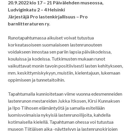
20.9.2022 klo 17 – 21 Päivälehden museossa,
Ludviginkatu 2 – 4 Helsinki
Järjestäjä Pro lastenkirjallisuus – Pro
barnlitteraturen ry.
Runotapahtumassa aikuiset voivat tutustua
korkeatasoiseen suomalaiseen lastenrunouteen
voidakseen innostaa sen pariin lapsia päiväkodeissa,
kouluissa ja kodeissa. Tutkimusten mukaan runot
vaikuttavat monin tavoin positiivisesti lasten kehitykseen,
mm. keskittymiskykyyn, muistiin, kielentajuun, lukemaan
oppimiseen ja tunnetaitoihin.
Tapahtumalla kunnioitetaan viime vuonna edesmenneiden
lastenrunon mestareiden Jukka Itkosen, Kirsi Kunnaksen
ja Ilpo Tiihosen elämäntyötä ja samalla esitellään
luomisvoimaisia nykyisiä lastenrunoilijoita, kahdella
kotimaisella kielellä. Tapahtuman ohessa voi tutustua
museon Tiitiäisen aika -näyttelyyn ja lastenrunokirjojen