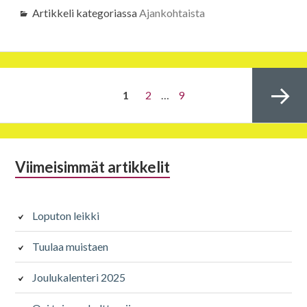
Artikkeli kategoriassa
Ajankohtaista
Artikkelien
SIVU
Sivu
Sivu
1
2
…
9
sivutus
Alapalkin
Viimeisimmät artikkelit
Seuraava
sivupalkki
Loputon leikki
sivu
Tuulaa muistaen
Joulukalenteri 2025