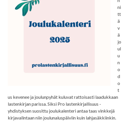
n
ni
tt
ä
v
ä
jo
ul
u
n
o
d
o
t
us kevenee ja joulunpyhät kuluvat rattoisasti laadukkaan
lastenkirjan parissa. Siksi Pro lastenkirjallisuus -
yhdistyksen suosittu joulukalenteri antaa taas vinkkejä
kirjavalintaan niin joulunaluspäiviin kuin lahjasäkkiinkin.