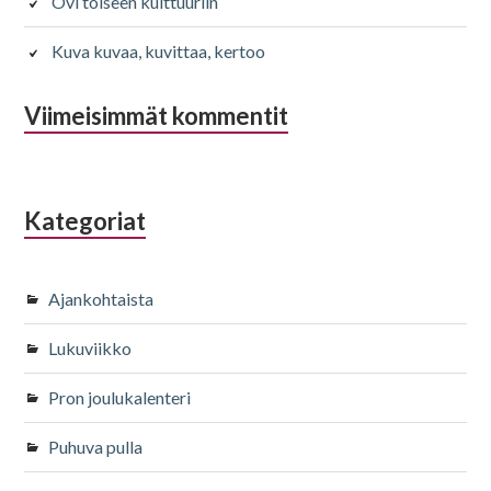
Ovi toiseen kulttuuriin
Kuva kuvaa, kuvittaa, kertoo
Viimeisimmät kommentit
Kategoriat
Ajankohtaista
Lukuviikko
Pron joulukalenteri
Puhuva pulla