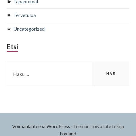
Tapahtumat
Tervetuloa
Uncategorized
Etsi
Haku:
Voimanlähteenä WordPress
·
Teeman Toivo Lite tekijä
Foxland