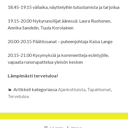
18.45-19.15 väliaika, näyttelyihin tutustumista ja tarjoilua
19.15-20.00 Nykyrunoilijat äänessä: Laura Ruohonen,
Annika Sandelin, Tuula Korolainen
20.00-20.15 Päätössanat – puheenjohtaja Kaisa Lange
20.15-21.00 Kysymyksiä ja kommentteja esiintyjille,
vapaata runorupattelua yleisön kesken
Lämpimästi tervetuloa!
Artikkeli kategoriassa
Ajankohtaista
,
Tapahtumat
,
Tervetuloa
JULKAISTU
KIRJOITTAJA