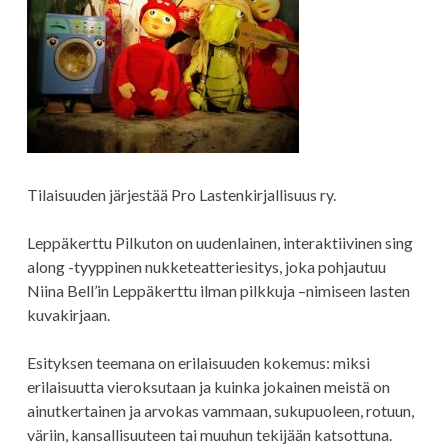
Tilaisuuden järjestää Pro Lastenkirjallisuus ry.
Leppäkerttu Pilkuton on uudenlainen, interaktiivinen sing
along -tyyppinen nukketeatteriesitys, joka pohjautuu
Niina Bell’in Leppäkerttu ilman pilkkuja –nimiseen lasten
kuvakirjaan.
Esityksen teemana on erilaisuuden kokemus: miksi
erilaisuutta vieroksutaan ja kuinka jokainen meistä on
ainutkertainen ja arvokas vammaan, sukupuoleen, rotuun,
väriin, kansallisuuteen tai muuhun tekijään katsottuna.