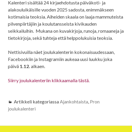
Kalenteri sisältää 24 kirjaehdotusta päiväkoti- ja
alakouluikäisille vuoden 2025 sadosta, enimmäkseen
kotimaisia teoksia. Aiheiden skaala on laaja mammuteista
pilvenpiirtäjiin ja koulutansseista kivikauden
seikkailuihin. Mukana on kuvakirjoja, runoja, romaaneja ja
tietokirjoja, sekä tuhteja että helppolukuisia teoksia.
Nettisivuilla näet joulukalenterin kokonaisuudessaan,
Facebookiin ja Instagramiin aukeaa uusi luukku joka
päivä
1.12.
alkaen.
Siirry joulukalenteriin klikkaamalla tästä.
Artikkeli kategoriassa
Ajankohtaista
,
Pron
joulukalenteri