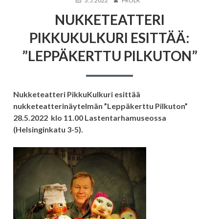
3.5.2022
PROLK
NUKKETEATTERI
PIKKUKULKURI ESITTÄÄ:
”LEPPÄKERTTU PILKUTON”
Nukketeatteri PikkuKulkuri esittää
nukketeatterinäytelmän ”Leppäkerttu Pilkuton”
28.5.2022 klo 11.00 Lastentarhamuseossa
(Helsinginkatu 3-5).