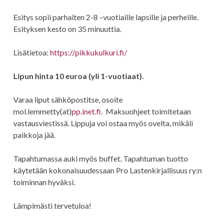
Esitys sopii parhaiten 2-8 –vuotiaille lapsille ja perheille.
Esityksen kesto on 35 minuuttia.
Lisätietoa:
https://
pikkukulkuri.fi/
Lipun hinta 10 euroa (yli 1-vuotiaat).
Varaa liput sähköpostitse, osoite
mol.lemmetty(at)
pp.inet.fi
. Maksuohjeet toimitetaan
vastausviestissä. Lippuja voi ostaa myös ovelta, mikäli
paikkoja jää.
Tapahtumassa auki myös buffet. Tapahtuman tuotto
käytetään kokonaisuudessaan Pro Lastenkirjallisuus ry:n
toiminnan hyväksi.
Lämpimästi tervetuloa!