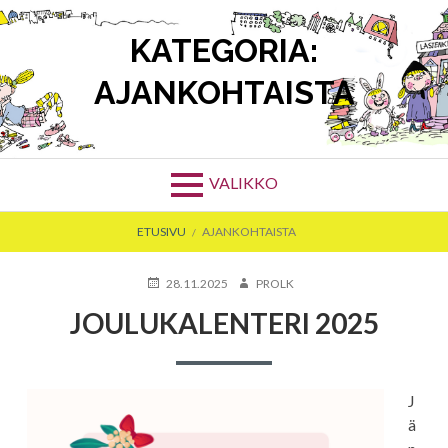
Siirry
sisältöön
KATEGORIA:
AJANKOHTAISTA
VALIKKO
MURUPOLKU
ETUSIVU
AJANKOHTAISTA
JULKAISTU
KIRJOITTAJA
28.11.2025
PROLK
JOULUKALENTERI 2025
J
ä