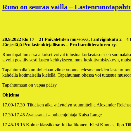
Runo on seuraa vailla – Lastenrunotapahtu
20.9.2022 klo 17 – 21 Päivälehden museossa, Ludviginkatu 2 – 4 
Järjestäjä Pro lastenkirjallisuus – Pro barnlitteraturen ry.
Runotapahtumassa aikuiset voivat tutustua korkeatasoiseen suomalaise
tavoin positiivisesti lasten kehitykseen, mm. keskittymiskykyyn, muist
Tapahtumalla kunnioitetaan viime vuonna edesmenneiden lastenrunon me
kahdella kotimaisella kielellä. Tapahtuman ohessa voi tutustua museon 
Tapahtumaan on vapaa pääsy.
Ohjelma
17.00-17.30 Tiitiäisen aika -näyttelyn suunnittelija Alexander Reichst
17.30-17.45 Avaussanat – puheenjohtaja Kaisa Lange
17.45-18.15 Kolme klassikkoa: Jukka Itkonen, Kirsi Kunnas, Ilpo Tii