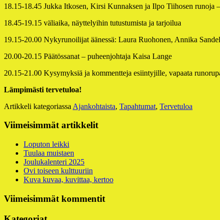
18.15-18.45 Jukka Itkosen, Kirsi Kunnaksen ja Ilpo Tiihosen runoja 
18.45-19.15 väliaika, näyttelyihin tutustumista ja tarjoilua
19.15-20.00 Nykyrunoilijat äänessä: Laura Ruohonen, Annika Sandel
20.00-20.15 Päätössanat – puheenjohtaja Kaisa Lange
20.15-21.00 Kysymyksiä ja kommentteja esiintyjille, vapaata runorup
Lämpimästi tervetuloa!
Artikkeli kategoriassa
Ajankohtaista
,
Tapahtumat
,
Tervetuloa
Alapalkin
Viimeisimmät artikkelit
sivupalkki
Loputon leikki
Tuulaa muistaen
Joulukalenteri 2025
Ovi toiseen kulttuuriin
Kuva kuvaa, kuvittaa, kertoo
Viimeisimmät kommentit
Kategoriat