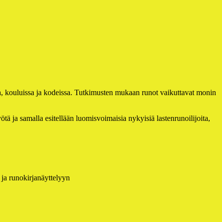
a, kouluissa ja kodeissa. Tutkimusten mukaan runot vaikuttavat monin
ja samalla esitellään luomisvoimaisia nykyisiä lastenrunoilijoita,
 ja runokirjanäyttelyyn