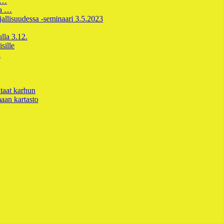
vi…
aa …
rjallisuudessa -seminaari 3.5.2023
lla 3.12.
sille
a
taat karhun
aan kartasto