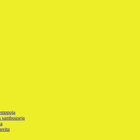
temppuja
ja sambuuseja
ta
reita