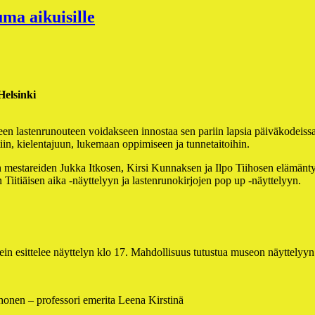
ma aikuisille
Helsinki
en lastenrunouteen voidakseen innostaa sen pariin lapsia päiväkodeiss
iin, kielentajuun, lukemaan oppimiseen ja tunnetaitoihin.
stareiden Jukka Itkosen, Kirsi Kunnaksen ja Ilpo Tiihosen elämäntyötä 
Tiitiäisen aika -näyttelyyn ja lastenrunokirjojen pop up -näyttelyyn.
ein esittelee näyttelyn klo 17. Mahdollisuus tutustua museon näyttelyyn
honen – professori emerita Leena Kirstinä