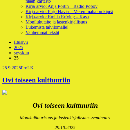
maan kartasto
Kirja-arvio: Anja Portin – Radio Popov
Kirja-arvio: Pirjo Havia – Meren maha on kipeä
Kirja-arvio: Emilia Erfving – Kasa
Monilukutaito ja lastenkirjallisuus
Lukemista talvilomalle!
Vanhemmat tekstit
Murupolku
Etusivu
2025
syyskuu
25
Julkaistu
Kirjoittaja
25.9.2025
ProLK
Ovi toiseen kulttuuriin
Ovi toiseen kulttuuriin
Monikulttuurisuus ja lastenkirjallisuus -seminaari
29.10.2025