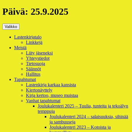
Siirry
Päivä:
25.9.2025
sisältöön
Valikko
Ensisijainen
Lastenkirjatalo
Linkkejä
valikko
Meistä
Liity jäseneksi
Yhteystiedot
Tietosuoja
Säännöt
Hallitus
Tapahtumat
Lastenkirja karkaa kansista
Kiertonäyttely
Kirja kertoo, museo muistaa
Vanhat tapahtumat
Joulukalenteri 2025 – Tuulia, tunteita ja tekoälyn
temppuja
Joulukalenteri 2024 – salaisuuksia, sihinää
ja sambuuseja
Joulukalenteri 2023 – Kotoista ja