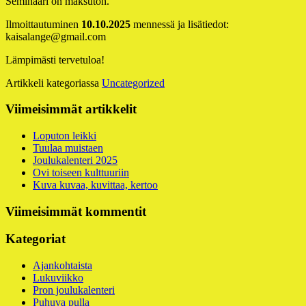
Seminaari on maksuton.
Ilmoittautuminen
10.10.2025
mennessä ja lisätiedot:
kaisalange@gmail.com
Lämpimästi tervetuloa!
Artikkeli kategoriassa
Uncategorized
Alapalkin
Viimeisimmät artikkelit
sivupalkki
Loputon leikki
Tuulaa muistaen
Joulukalenteri 2025
Ovi toiseen kulttuuriin
Kuva kuvaa, kuvittaa, kertoo
Viimeisimmät kommentit
Kategoriat
Ajankohtaista
Lukuviikko
Pron joulukalenteri
Puhuva pulla