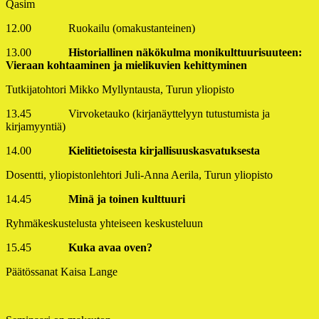
Qasim
12.00 Ruokailu (omakustanteinen)
13.00
Historiallinen näkökulma monikulttuurisuuteen:
Vieraan kohtaaminen ja mielikuvien kehittyminen
Tutkijatohtori Mikko Myllyntausta, Turun yliopisto
13.45 Virvoketauko (kirjanäyttelyyn tutustumista ja
kirjamyyntiä)
14.00
Kielitietoisesta kirjallisuuskasvatuksesta
Dosentti, yliopistonlehtori Juli-Anna Aerila, Turun yliopisto
14.45
Minä ja toinen kulttuuri
Ryhmäkeskustelusta yhteiseen keskusteluun
15.45
Kuka avaa oven?
Päätössanat Kaisa Lange