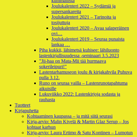
kummallista
Joulukalenteri 2022 – Sydämiä ja
supersankareita
Joulukalenteri 2021 – Tarinoita ja
tosijuttuja
Joulukalenteri 2020 – Avaa salaperäinen
ovi…
Joulukalenteri 2019 – Seuraa punaista
lankaa …
Piha kukkii, lähimetsä kuhisee: lähiluonto
lastenkirjallisuudessa -seminaari 3.5.2023
”Jii-haa on Mata-Mii tää hurmaava
sokerileipuri!”
Lastentarhamuseon joulu & kirjakahvila Puhuva
pulla 3.12.
Runo on seuraa vailla – Lastenrunotapahtuma
aikuisille
Lukuviikko 2022: Lastenkirjoja sodasta ja
rauhasta
Tuotteet
Kirjapuhetta
Kohtaaminen kaupassa – ja mitä siitä seurasi
Kirja-arvio: Malin Kivelä & Martin Glaz Serup – Jos
kohtaat karhun
Kirja-arvio: Laura Ertimo & Satu Kontinen – Lumotun