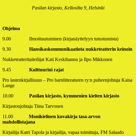
Pasilan kirjasto, Kellosilta 9, Helsinki
Ohjelma
9.00 Ilmoittautuminen (kirjanäyttelyyn tutustumista)
9.30
Hansikaskommunikaatiota nukketeatterin keinoin
Nukketeatteritaiteilijat Kati Keskihannu ja Ilpo Mikkonen
9.45
Kulttuurini rajat
Pro lastenkirjallisuus – Pro barnlitteraturen ry:n puheenjohtaja Kaisa
Lange
10.00
Pasilan kirjasto, kymmenien kielten kirjasto
Kirjastonjohtaja Tiina Tarvonen
11.00
Monikielinen kuvakirja tasa-arvon
mahdollistajana
Kirjailija Katri Tapola ja kirjailija, vapaa toimittaja, FM Salaado