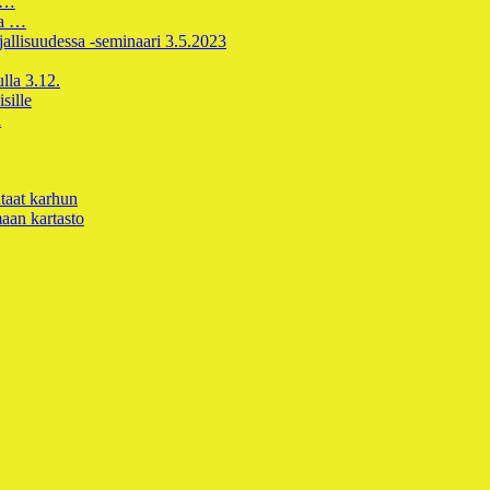
vi…
aa …
rjallisuudessa -seminaari 3.5.2023
lla 3.12.
sille
a
taat karhun
aan kartasto