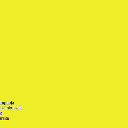
temppuja
ja sambuuseja
ta
reita