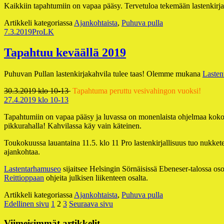
Kaikkiin tapahtumiin on vapaa pääsy. Tervetuloa tekemään lastenkirjal
Artikkeli kategoriassa
Ajankohtaista
,
Puhuva pulla
Julkaistu
Kirjoittaja
7.3.2019
ProLK
Tapahtuu keväällä 2019
Puhuvan Pullan lastenkirjakahvila tulee taas! Olemme mukana
Laste
30.3.2019 klo 10-13
Tapahtuma peruttu vesivahingon vuoksi!
27.4.2019 klo 10-13
Tapahtumiin on vapaa pääsy ja luvassa on monenlaista ohjelmaa koko pe
pikkurahalla! Kahvilassa käy vain käteinen.
Toukokuussa lauantaina 11.5. klo 11 Pro lastenkirjallisuus tuo nukkete
ajankohtaa.
Lastentarhamuseo
sijaitsee Helsingin Sörnäisissä Ebeneser-talossa o
Reittioppaan
ohjeita julkisen liikenteen osalta.
Artikkeli kategoriassa
Ajankohtaista
,
Puhuva pulla
Artikkelien
Sivu
Sivu
Sivu
Edellinen sivu
1
2
3
Seuraava sivu
sivutus
Viimeisimmät artikkelit