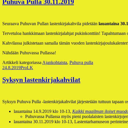
Puhuva Pulla 30.11.2019
Seuraava Puhuvan Pullan lastenkirjakahvila pidetään
lauantaina 30.
Tervetuloa hankkimaan lastenkirjalahjat pukinkonttiin! Tapahtumaan o
Kahvilassa julkistetaan samalla tämän vuoden lastenkirjajoulukalenter
Nähdään Puhuvassa Pullassa!
Artikkeli kategoriassa
Ajankohtaista
,
Puhuva pulla
Julkaistu
Kirjoittaja
24.8.2019
ProLK
Syksyn lastenkirjakahvilat
Syksyn Puhuva Pulla -lastenkirjakahvilat järjestetään tuttuun tapaan 
lauantaina 14.9.2019 klo 10-13,
Kaikki maailman iloiset muod
Puhuvassa Pullassa myös pieni puolalaisten lastenkirjojen
lauantaina 30.11.2019 klo 10-13, Lastentarhamuseon perintein