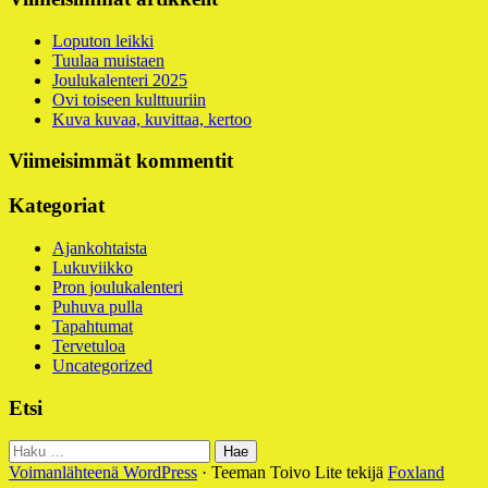
Alapalkin
sivupalkki
Loputon leikki
Tuulaa muistaen
Joulukalenteri 2025
Ovi toiseen kulttuuriin
Kuva kuvaa, kuvittaa, kertoo
Viimeisimmät kommentit
Kategoriat
Ajankohtaista
Lukuviikko
Pron joulukalenteri
Puhuva pulla
Tapahtumat
Tervetuloa
Uncategorized
Etsi
Haku:
Voimanlähteenä WordPress
·
Teeman Toivo Lite tekijä
Foxland