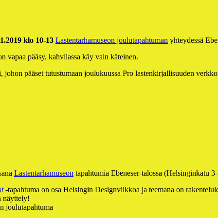
11.2019 klo 10-13
Lastentarhamuseon joulutapahtuman
yhteydessä Eben
n vapaa pääsy, kahvilassa käy vain käteinen.
i, johon pääset tutustumaan joulukuussa Pro lastenkirjallisuuden verkko
osana
Lastentarhamuseon
tapahtumia Ebeneser-talossa (Helsinginkatu 3-5
ot
-tapahtuma on osa Helsingin Designviikkoa ja teemana on rakentelule
 näyttely!
en joulutapahtuma