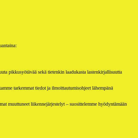
uantaina:
ta pikkusyötävää sekä tietenkin laadukasta lastenkirjallisuutta
tamme tarkemmat tiedot ja ilmoittautumisohjeet lähempänä
amat muuttuneet liikennejärjestelyt – suosittelemme hyödyntämään