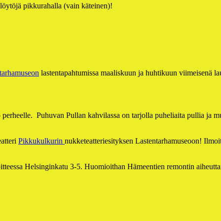
öytöjä pikkurahalla (vain käteinen)!
ntarhamuseon
lastentapahtumissa maaliskuun ja huhtikuun viimeisenä la
rheelle. Puhuvan Pullan kahvilassa on tarjolla puheliaita pullia ja muu
atteri
Pikkukulkurin
nukketeatteriesityksen Lastentarhamuseoon! Ilmoi
soitteessa Helsinginkatu 3-5. Huomioithan Hämeentien remontin aiheutt