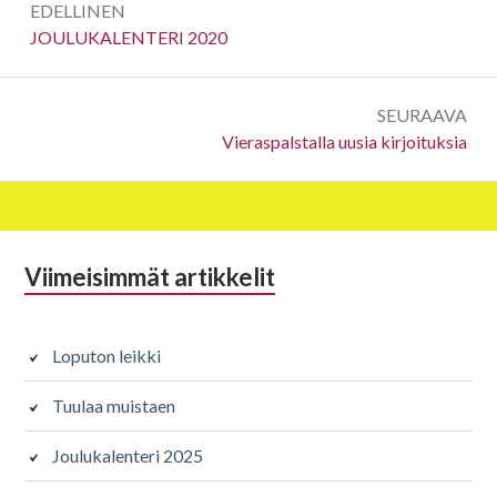
EDELLINEN
selaus
Edellinen:
JOULUKALENTERI 2020
SEURAAVA
Seuraava:
Vieraspalstalla uusia kirjoituksia
Alapalkin
Viimeisimmät artikkelit
sivupalkki
Loputon leikki
Tuulaa muistaen
Joulukalenteri 2025