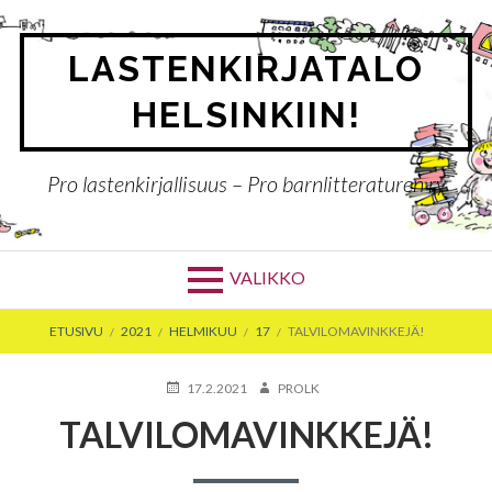
Siirry
sisältöön
LASTENKIRJATALO
HELSINKIIN!
Pro lastenkirjallisuus – Pro barnlitteraturen ry
VALIKKO
MURUPOLKU
ETUSIVU
2021
HELMIKUU
17
TALVILOMAVINKKEJÄ!
JULKAISTU
KIRJOITTAJA
17.2.2021
PROLK
TALVILOMAVINKKEJÄ!