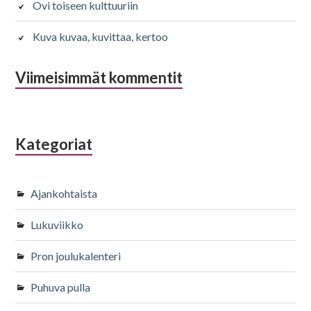
Ovi toiseen kulttuuriin
Kuva kuvaa, kuvittaa, kertoo
Viimeisimmät kommentit
Kategoriat
Ajankohtaista
Lukuviikko
Pron joulukalenteri
Puhuva pulla