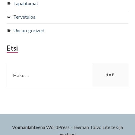
Tapahtumat
Tervetuloa
Uncategorized
Etsi
Haku:
Voimanlähteenä WordPress
·
Teeman Toivo Lite tekijä
Foxland