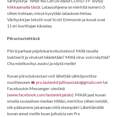
värityskirja ”
What You Can Do About COVID-19
” löytyy
klikkaamalla tästä
. Latausohjeena on merkitä numero 0
siihen kohtaan, missä kysytään latauksen hintaa.
Värityskirjan tekstit ovat Scott Emmonsin ja kuvat ovat
11 eri kuvittajan käsialaa.
Piirustustehtävä
Piirrä parhaat pöpönkarkoituskeinosi! Millä tavalla
bakteerit ja virukset häädetään? Miltä virus voisi näyttää?
Ota mielikuvitus avuksi ja näytä meille!
Kuvan piirustuksestasi voit lähettää sähköpostitse
osoitteeseen
pro.lastenkirjallisuustalo@gmail.com
tai
Facebookin Messenger-viestinä
(
www.facebook.com/lastenkirjatalo
). Mikäli jaat kuvan
omalla sosiaalisen median tililläsi, merkitse siihen meidät,
niin pääsemme jakamaan niitä eteenpäin! Lähettämällä
kuvan annat meille luvan julkaista sen Pro