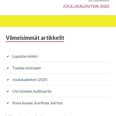
Seuraava:
JOULUKALENTERI 2020
Alapalkin
Viimeisimmät artikkelit
sivupalkki
Loputon leikki
Tuulaa muistaen
Joulukalenteri 2025
Ovi toiseen kulttuuriin
Kuva kuvaa, kuvittaa, kertoo