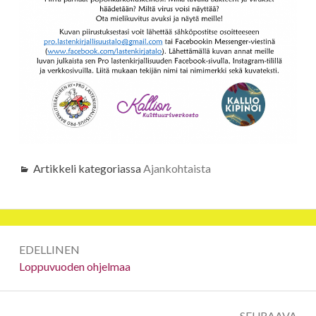
Artikkeli kategoriassa
Ajankohtaista
Artikkelien
EDELLINEN
selaus
Edellinen:
Loppuvuoden ohjelmaa
SEURAAVA