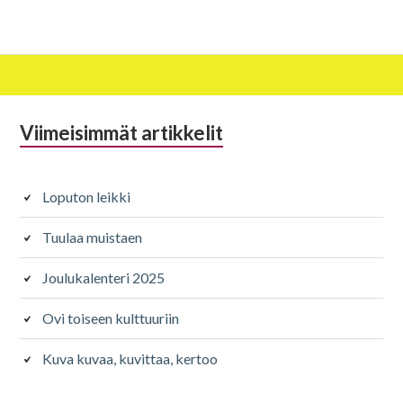
Alapalkin
Viimeisimmät artikkelit
sivupalkki
Loputon leikki
Tuulaa muistaen
Joulukalenteri 2025
Ovi toiseen kulttuuriin
Kuva kuvaa, kuvittaa, kertoo