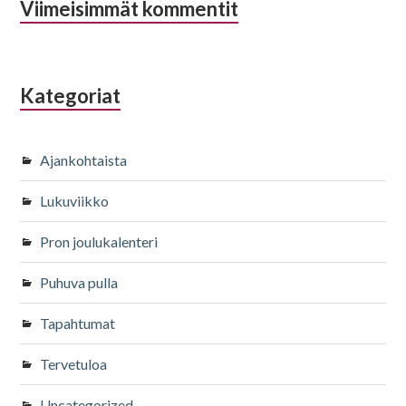
Viimeisimmät kommentit
Kategoriat
Ajankohtaista
Lukuviikko
Pron joulukalenteri
Puhuva pulla
Tapahtumat
Tervetuloa
Uncategorized