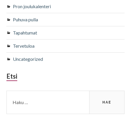
Pron joulukalenteri
Puhuva pulla
Tapahtumat
Tervetuloa
Uncategorized
Etsi
Haku: