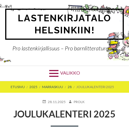
Siirry
sisältöön
LASTENKIRJATALO
HELSINKIIN!
Pro lastenkirjallisuus – Pro barnlitteraturen ry
VALIKKO
MURUPOLKU
ETUSIVU
2025
MARRASKUU
28
JOULUKALENTERI 2025
JULKAISTU
KIRJOITTAJA
28.11.2025
PROLK
JOULUKALENTERI 2025