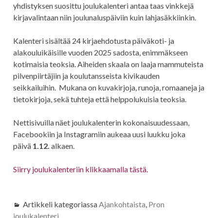
yhdistyksen suosittu joulukalenteri antaa taas vinkkejä
kirjavalintaan niin joulunaluspäiviin kuin lahjasäkkiinkin.
Kalenteri sisältää 24 kirjaehdotusta päiväkoti- ja
alakouluikäisille vuoden 2025 sadosta, enimmäkseen
kotimaisia teoksia. Aiheiden skaala on laaja mammuteista
pilvenpiirtäjiin ja koulutansseista kivikauden
seikkailuihin. Mukana on kuvakirjoja, runoja, romaaneja ja
tietokirjoja, sekä tuhteja että helppolukuisia teoksia.
Nettisivuilla näet joulukalenterin kokonaisuudessaan,
Facebookiin ja Instagramiin aukeaa uusi luukku joka
päivä
1.12.
alkaen.
Siirry joulukalenteriin klikkaamalla tästä.
Artikkeli kategoriassa
Ajankohtaista
,
Pron
joulukalenteri