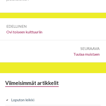
Artikkelien
EDELLINEN
selaus
Edellinen:
Ovi toiseen kulttuuriin
SEURAAVA
Seuraava:
Tuulaa muistaen
Alapalkin
Viimeisimmät artikkelit
sivupalkki
Loputon leikki