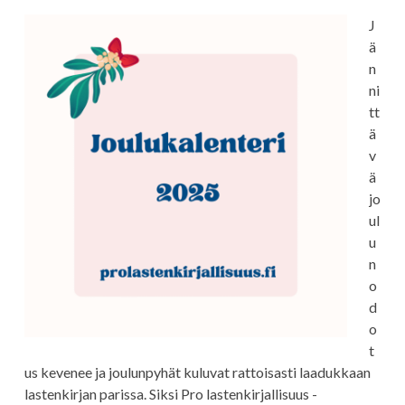
J
ä
n
ni
tt
ä
v
ä
jo
ul
u
n
o
d
o
t
us kevenee ja joulunpyhät kuluvat rattoisasti laadukkaan
lastenkirjan parissa. Siksi Pro lastenkirjallisuus -