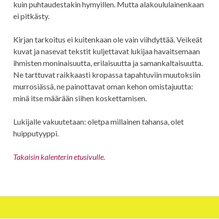
kuin puhtaudestakin hymyillen. Mutta alakoululainenkaan
ei pitkästy.
Kirjan tarkoitus ei kuitenkaan ole vain viihdyttää. Veikeät
kuvat ja nasevat tekstit kuljettavat lukijaa havaitsemaan
ihmisten moninaisuutta, erilaisuutta ja samankaltaisuutta.
Ne tarttuvat raikkaasti kropassa tapahtuviin muutoksiin
murrosiässä, ne painottavat oman kehon omistajuutta:
minä itse määrään siihen koskettamisen.
Lukijalle vakuutetaan: oletpa millainen tahansa, olet
huipputyyppi.
Takaisin kalenterin etusivulle.