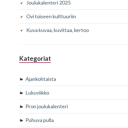
Joulukalenteri 2025
Ovi toiseen kulttuuriin
Kuva kuvaa, kuvittaa, kertoo
Kategoriat
Ajankohtaista
Lukuviikko
Pron joulukalenteri
Puhuva pulla