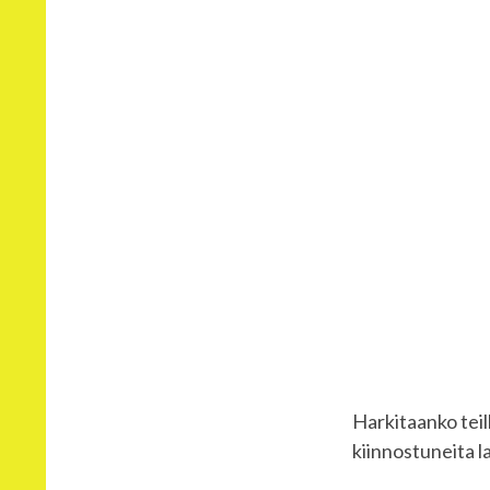
Harkitaanko teil
kiinnostuneita l