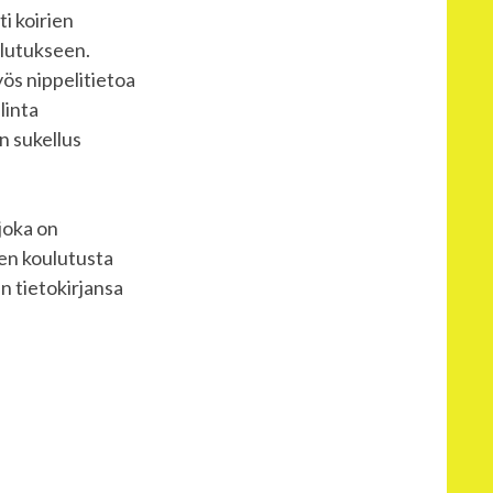
i koirien
ulutukseen.
yös nippelitietoa
linta
en sukellus
 joka on
ien koulutusta
n tietokirjansa