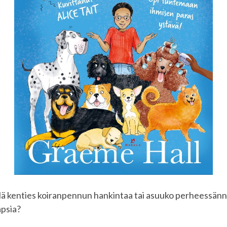
lä kenties koiranpennun hankintaa tai asuuko perheessänne
apsia?