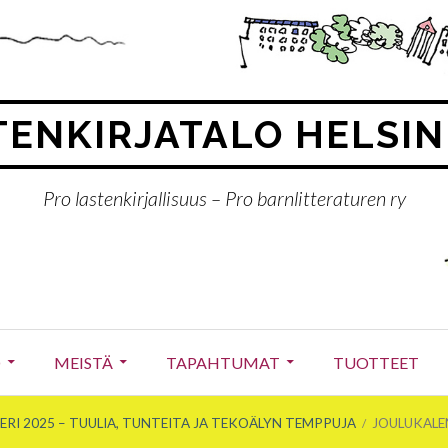
ENKIRJATALO HELSIN
Pro lastenkirjallisuus – Pro barnlitteraturen ry
O
MEISTÄ
TAPAHTUMAT
TUOTTEET
RI 2025 – TUULIA, TUNTEITA JA TEKOÄLYN TEMPPUJA
JOULUKALEN