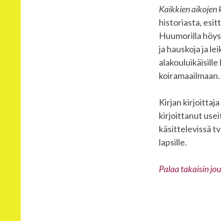
Kaikkien aikojen 
historiasta, esi
Huumorilla höyst
ja hauskoja ja le
alakouluikäisille
koiramaailmaan.
Kirjan kirjoitta
kirjoittanut use
käsittelevissä t
lapsille.
Palaa takaisin jou