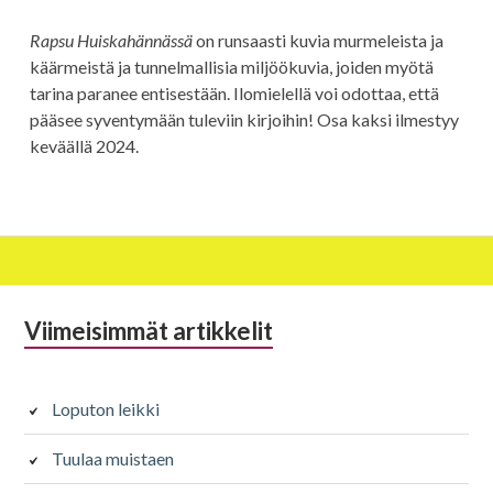
Rapsu Huiskahännässä
on runsaasti kuvia murmeleista ja
käärmeistä ja tunnelmallisia miljöökuvia, joiden myötä
tarina paranee entisestään. Ilomielellä voi odottaa, että
pääsee syventymään tuleviin kirjoihin! Osa kaksi ilmestyy
keväällä 2024.
Alapalkin
Viimeisimmät artikkelit
sivupalkki
Loputon leikki
Tuulaa muistaen