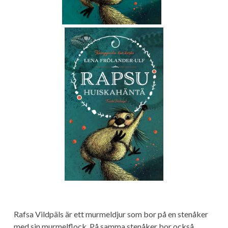
Rafsa Vildpäls är ett murmeldjur som bor på en stenåker
med sin murmelflock. På samma stenåker bor också