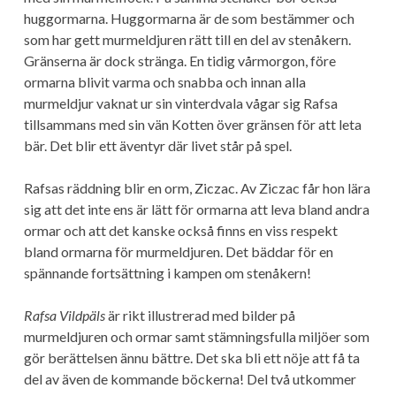
huggormarna. Huggormarna är de som bestämmer och
som har gett murmeldjuren rätt till en del av stenåkern.
Gränserna är dock stränga. En tidig vårmorgon, före
ormarna blivit varma och snabba och innan alla
murmeldjur vaknat ur sin vinterdvala vågar sig Rafsa
tillsammans med sin vän Kotten över gränsen för att leta
bär. Det blir ett äventyr där livet står på spel.
Rafsas räddning blir en orm, Ziczac. Av Ziczac får hon lära
sig att det inte ens är lätt för ormarna att leva bland andra
ormar och att det kanske också finns en viss respekt
bland ormarna för murmeldjuren. Det bäddar för en
spännande fortsättning i kampen om stenåkern!
Rafsa Vildpäls
är rikt illustrerad med bilder på
murmeldjuren och ormar samt stämningsfulla miljöer som
gör berättelsen ännu bättre. Det ska bli ett nöje att få ta
del av även de kommande böckerna! Del två utkommer