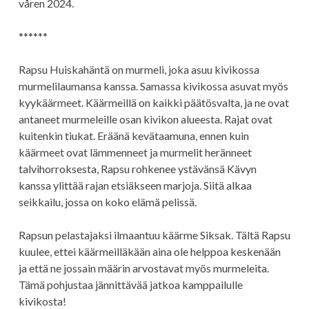
våren 2024.
******
Rapsu Huiskahäntä on murmeli, joka asuu kivikossa
murmelilaumansa kanssa. Samassa kivikossa asuvat myös
kyykäärmeet. Käärmeillä on kaikki päätösvalta, ja ne ovat
antaneet murmeleille osan kivikon alueesta. Rajat ovat
kuitenkin tiukat. Eräänä kevätaamuna, ennen kuin
käärmeet ovat lämmenneet ja murmelit heränneet
talvihorroksesta, Rapsu rohkenee ystävänsä Kävyn
kanssa ylittää rajan etsiäkseen marjoja. Siitä alkaa
seikkailu, jossa on koko elämä pelissä.
Rapsun pelastajaksi ilmaantuu käärme Siksak. Tältä Rapsu
kuulee, ettei käärmeilläkään aina ole helppoa keskenään
ja että ne jossain määrin arvostavat myös murmeleita.
Tämä pohjustaa jännittävää jatkoa kamppailulle
kivikosta!