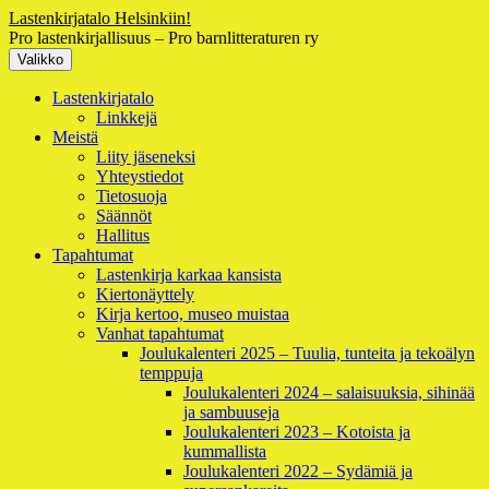
Siirry
Lastenkirjatalo Helsinkiin!
sisältöön
Pro lastenkirjallisuus – Pro barnlitteraturen ry
Valikko
Ensisijainen
Lastenkirjatalo
Linkkejä
valikko
Meistä
Liity jäseneksi
Yhteystiedot
Tietosuoja
Säännöt
Hallitus
Tapahtumat
Lastenkirja karkaa kansista
Kiertonäyttely
Kirja kertoo, museo muistaa
Vanhat tapahtumat
Joulukalenteri 2025 – Tuulia, tunteita ja tekoälyn
temppuja
Joulukalenteri 2024 – salaisuuksia, sihinää
ja sambuuseja
Joulukalenteri 2023 – Kotoista ja
kummallista
Joulukalenteri 2022 – Sydämiä ja