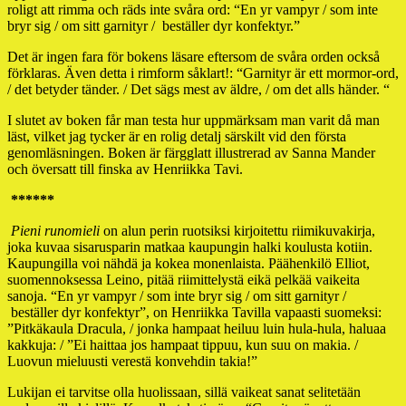
roligt att rimma och räds inte svåra ord: “En yr vampyr / som inte
bryr sig / om sitt garnityr / beställer dyr konfektyr.”
Det är ingen fara för bokens läsare eftersom de svåra orden också
förklaras. Även detta i rimform såklart!: “Garnityr är ett mormor-ord,
/ det betyder tänder. / Det sägs mest av äldre, / om det alls händer. “
I slutet av boken får man testa hur uppmärksam man varit då man
läst, vilket jag tycker är en rolig detalj särskilt vid den första
genomläsningen. Boken är färgglatt illustrerad av Sanna Mander
och översatt till finska av Henriikka Tavi.
******
Pieni runomieli
on alun perin ruotsiksi kirjoitettu riimikuvakirja,
joka kuvaa sisarusparin matkaa kaupungin halki koulusta kotiin.
Kaupungilla voi nähdä ja kokea monenlaista. Päähenkilö Elliot,
suomennoksessa Leino, pitää riimittelystä eikä pelkää vaikeita
sanoja. “En yr vampyr / som inte bryr sig / om sitt garnityr /
beställer dyr konfektyr”, on Henriikka Tavilla vapaasti suomeksi:
”Pitkäkaula Dracula, / jonka hampaat heiluu luin hula-hula, haluaa
kakkuja: / ”Ei haittaa jos hampaat tippuu, kun suu on makia. /
Luovun mieluusti verestä konvehdin takia!”
Lukijan ei tarvitse olla huolissaan, sillä vaikeat sanat selitetään