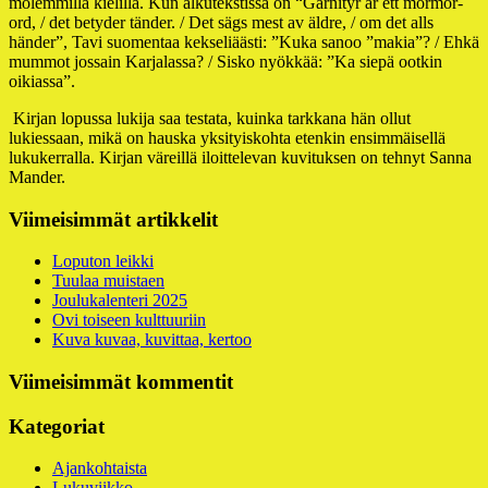
molemmilla kielillä. Kun alkutekstissä on “Garnityr är ett mormor-
ord, / det betyder tänder. / Det sägs mest av äldre, / om det alls
händer”, Tavi suomentaa kekseliäästi: ”Kuka sanoo ”makia”? / Ehkä
mummot jossain Karjalassa? / Sisko nyökkää: ”Ka siepä ootkin
oikiassa”.
Kirjan lopussa lukija saa testata, kuinka tarkkana hän ollut
lukiessaan, mikä on hauska yksityiskohta etenkin ensimmäisellä
lukukerralla. Kirjan väreillä iloittelevan kuvituksen on tehnyt Sanna
Mander.
Alapalkin
Viimeisimmät artikkelit
sivupalkki
Loputon leikki
Tuulaa muistaen
Joulukalenteri 2025
Ovi toiseen kulttuuriin
Kuva kuvaa, kuvittaa, kertoo
Viimeisimmät kommentit
Kategoriat
Ajankohtaista
Lukuviikko