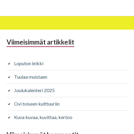
Alapalkin
Viimeisimmät artikkelit
sivupalkki
Loputon leikki
Tuulaa muistaen
Joulukalenteri 2025
Ovi toiseen kulttuuriin
Kuva kuvaa, kuvittaa, kertoo