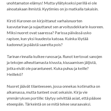
unohtamaton elämys! Mutta yllätykseksi perillä ei ole
ainoatakaan ihmistä. Kyytimies on jo matkalla takaisin.
Kirsti Kuronen on kirjoittanut varhaisnuorten
kasvutarinan ja sujauttanut sen arvoitusdekkarin kuoreen.
Miksi nuoret ovat saaressa? Parissa päivässä usko
rapisee, kun yksi kuudesta katoaa. Kuinka löytää
kadonnut ja päästä saarelta pois?
Tarinan rinnalla kulkee runosarja. Runot kertovat sanojen
ja tekojen aiheuttamasta kivusta, kiusaamisen jäljistä,
jotka eivät ole parantuneet. Kuka puhuu ja keille?
Heillekö?
Nuoret jäävät tilanteeseen, jossa onnekas kotimatka on
alkamassa, mutta tunteet ovat sekaisin. Kirja vie
ymmärryksen portille: täytyy selvittää asiat, että pääsee
eteenpäin. Tärkeintä on se mitä tekee seuraavaksi.