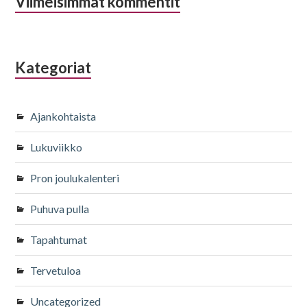
Viimeisimmät kommentit
Kategoriat
Ajankohtaista
Lukuviikko
Pron joulukalenteri
Puhuva pulla
Tapahtumat
Tervetuloa
Uncategorized