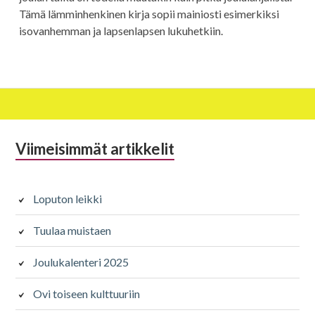
Tämä lämminhenkinen kirja sopii mainiosti esimerkiksi
isovanhemman ja lapsenlapsen lukuhetkiin.
Alapalkin
Viimeisimmät artikkelit
sivupalkki
Loputon leikki
Tuulaa muistaen
Joulukalenteri 2025
Ovi toiseen kulttuuriin