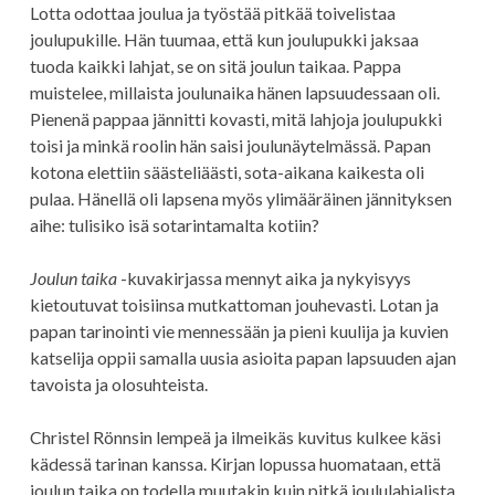
Lotta odottaa joulua ja työstää pitkää toivelistaa
joulupukille. Hän tuumaa, että kun joulupukki jaksaa
tuoda kaikki lahjat, se on sitä joulun taikaa. Pappa
muistelee, millaista joulunaika hänen lapsuudessaan oli.
Pienenä pappaa jännitti kovasti, mitä lahjoja joulupukki
toisi ja minkä roolin hän saisi joulunäytelmässä. Papan
kotona elettiin säästeliäästi, sota-aikana kaikesta oli
pulaa. Hänellä oli lapsena myös ylimääräinen jännityksen
aihe: tulisiko isä sotarintamalta kotiin?
Joulun taika
-kuvakirjassa mennyt aika ja nykyisyys
kietoutuvat toisiinsa mutkattoman jouhevasti. Lotan ja
papan tarinointi vie mennessään ja pieni kuulija ja kuvien
katselija oppii samalla uusia asioita papan lapsuuden ajan
tavoista ja olosuhteista.
Christel Rönnsin lempeä ja ilmeikäs kuvitus kulkee käsi
kädessä tarinan kanssa. Kirjan lopussa huomataan, että
joulun taika on todella muutakin kuin pitkä joululahjalista.