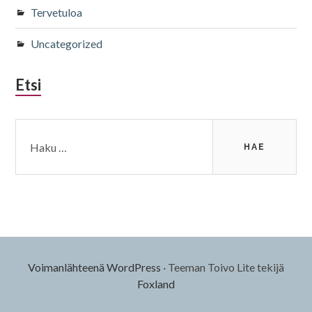
Tervetuloa
Uncategorized
Etsi
Haku:
Voimanlähteenä WordPress
·
Teeman Toivo Lite tekijä
Foxland