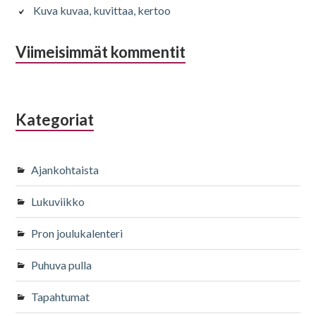
Kuva kuvaa, kuvittaa, kertoo
Viimeisimmät kommentit
Kategoriat
Ajankohtaista
Lukuviikko
Pron joulukalenteri
Puhuva pulla
Tapahtumat