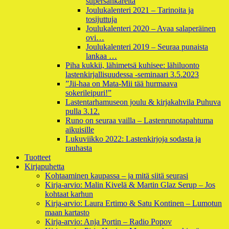
supersankareita
Joulukalenteri 2021 – Tarinoita ja
tosijuttuja
Joulukalenteri 2020 – Avaa salaperäinen
ovi…
Joulukalenteri 2019 – Seuraa punaista
lankaa …
Piha kukkii, lähimetsä kuhisee: lähiluonto
lastenkirjallisuudessa -seminaari 3.5.2023
”Jii-haa on Mata-Mii tää hurmaava
sokerileipuri!”
Lastentarhamuseon joulu & kirjakahvila Puhuva
pulla 3.12.
Runo on seuraa vailla – Lastenrunotapahtuma
aikuisille
Lukuviikko 2022: Lastenkirjoja sodasta ja
rauhasta
Tuotteet
Kirjapuhetta
Kohtaaminen kaupassa – ja mitä siitä seurasi
Kirja-arvio: Malin Kivelä & Martin Glaz Serup – Jos
kohtaat karhun
Kirja-arvio: Laura Ertimo & Satu Kontinen – Lumotun
maan kartasto
Kirja-arvio: Anja Portin – Radio Popov