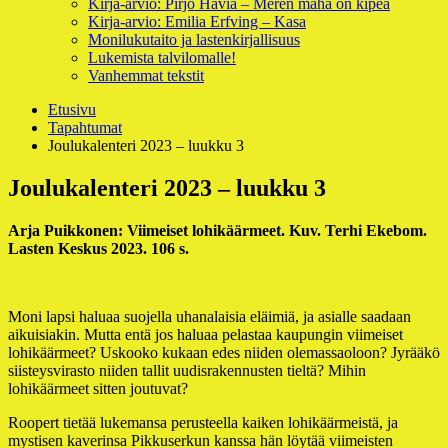
Kirja-arvio: Pirjo Havia – Meren maha on kipeä
Kirja-arvio: Emilia Erfving – Kasa
Monilukutaito ja lastenkirjallisuus
Lukemista talvilomalle!
Vanhemmat tekstit
Murupolku
Etusivu
Tapahtumat
Joulukalenteri 2023 – luukku 3
Joulukalenteri 2023 – luukku 3
Arja Puikkonen: Viimeiset lohikäärmeet. Kuv. Terhi Ekebom.
Lasten Keskus 2023. 106 s.
Moni lapsi haluaa suojella uhanalaisia eläimiä, ja asialle saadaan
aikuisiakin. Mutta entä jos haluaa pelastaa kaupungin viimeiset
lohikäärmeet? Uskooko kukaan edes niiden olemassaoloon? Jyrääkö
siisteysvirasto niiden tallit uudisrakennusten tieltä? Mihin
lohikäärmeet sitten joutuvat?
Roopert tietää lukemansa perusteella kaiken lohikäärmeistä, ja
mystisen kaverinsa Pikkuserkun kanssa hän löytää viimeisten