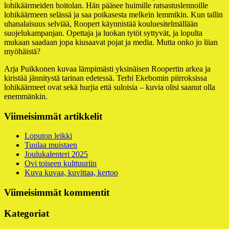
lohikäärmeiden hoitolan. Hän pääsee huimille ratsastuslennoille
lohikäärmeen selässä ja saa poikasesta melkein lemmikin. Kun tallin
uhanalaisuus selviää, Roopert käynnistää kouluesitelmällään
suojelukampanjan. Opettaja ja luokan tytöt syttyvät, ja lopulta
mukaan saadaan jopa kiusaavat pojat ja media. Mutta onko jo liian
myöhäistä?
Arja Puikkonen kuvaa lämpimästi yksinäisen Roopertin arkea ja
kiristää jännitystä tarinan edetessä. Terhi Ekebomin piirroksissa
lohikäärmeet ovat sekä hurjia että suloisia – kuvia olisi saanut olla
enemmänkin.
Alapalkin
Viimeisimmät artikkelit
sivupalkki
Loputon leikki
Tuulaa muistaen
Joulukalenteri 2025
Ovi toiseen kulttuuriin
Kuva kuvaa, kuvittaa, kertoo
Viimeisimmät kommentit
Kategoriat