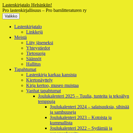
Siirry
Lastenkirjatalo Helsinkiin!
sisältöön
Pro lastenkirjallisuus – Pro barnlitteraturen ry
Valikko
Ensisijainen
Lastenkirjatalo
Linkkejä
valikko
Meistä
Liity jäseneksi
Yhteystiedot
Tietosuoja
Säännöt
Hallitus
Tapahtumat
Lastenkirja karkaa kansista
Kiertonäyttely
Kirja kertoo, museo muistaa
Vanhat tapahtumat
Joulukalenteri 2025 – Tuulia, tunteita ja tekoälyn
temppuja
Joulukalenteri 2024 – salaisuuksia, sihinää
ja sambuuseja
Joulukalenteri 2023 – Kotoista ja
kummallista
Joulukalenteri 2022 – Sydämiä ja