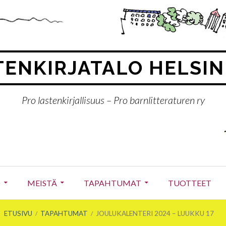
ENKIRJATALO HELSIN
Pro lastenkirjallisuus – Pro barnlitteraturen ry
O
MEISTÄ
TAPAHTUMAT
TUOTTEET
ETUSIVU
TAPAHTUMAT
JOULUKALENTERI 2024 – LUUKKU 17