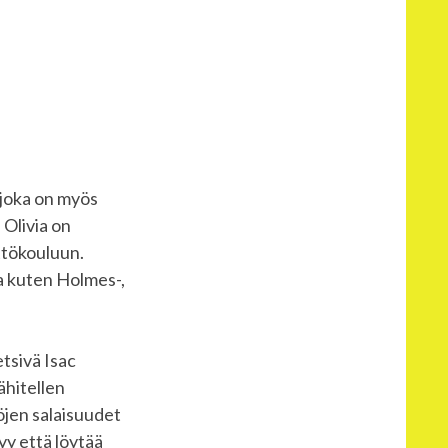
 joka on myös
 Olivia on
ttökouluun.
a kuten Holmes-,
etsivä Isac
ähitellen
öjen salaisuudet
tyy että löytää