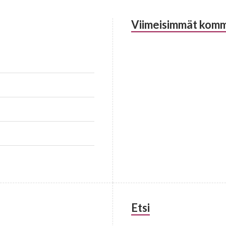
Viimeisimmät komm
Etsi