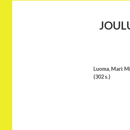
JOUL
Luoma, Mari: M
(302 s.)