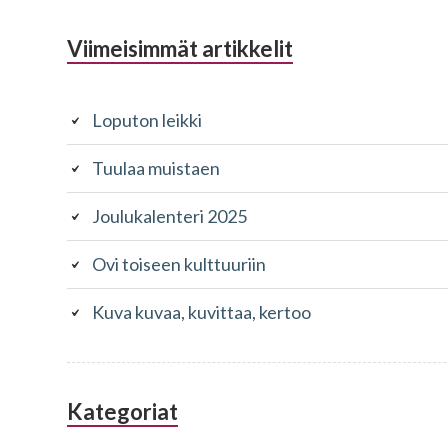
Alapalkin
Viimeisimmät artikkelit
sivupalkki
Loputon leikki
Tuulaa muistaen
Joulukalenteri 2025
Ovi toiseen kulttuuriin
Kuva kuvaa, kuvittaa, kertoo
Kategoriat