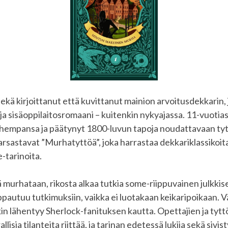
kä kirjoittanut että kuvittanut mainion arvoitusdekkarin,
ja sisäoppilaitosromaani – kuitenkin nykyajassa. 11-vuotias
empansa ja päätynyt 1800-luvun tapoja noudattavaan ty
rsastavat ”Murhatyttöä”, joka harrastaa dekkariklassikoit
e-tarinoita.
ä murhataan, rikosta alkaa tutkia some-riippuvainen julkkis
uppautuu tutkimuksiin, vaikka ei luotakaan keikaripoikaan. V
in lähentyy Sherlock-fanituksen kautta. Opettajien ja tytt
llisia tilanteita riittää, ja tarinan edetessä lukija sekä sivis