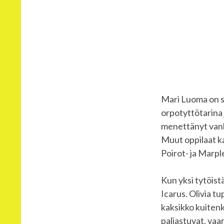
Mari Luoma on se
orpotyttötarina 
menettänyt vanh
Muut oppilaat ka
Poirot- ja Marpl
Kun yksi tytöist
Icarus. Olivia t
kaksikko kuitenk
paljastuvat, vaara