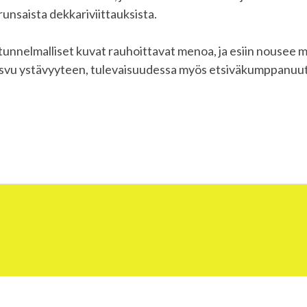
runsaista dekkariviittauksista.
unnelmalliset kuvat rauhoittavat menoa, ja esiin nousee m
kasvu ystävyyteen, tulevaisuudessa myös etsiväkumppanuu