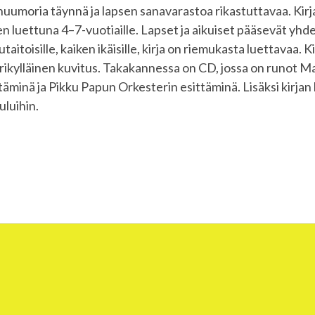
 huumoria täynnä ja lapsen sanavarastoa rikastuttavaa. Kirja
en luettuna 4–7-vuotiaille. Lapset ja aikuiset pääsevät yhde
utaitoisille, kaiken ikäisille, kirja on riemukasta luettavaa. K
ärikylläinen kuvitus. Takakannessa on CD, jossa on runot Ma
täminä ja Pikku Papun Orkesterin esittäminä. Lisäksi kirjan
uluihin.