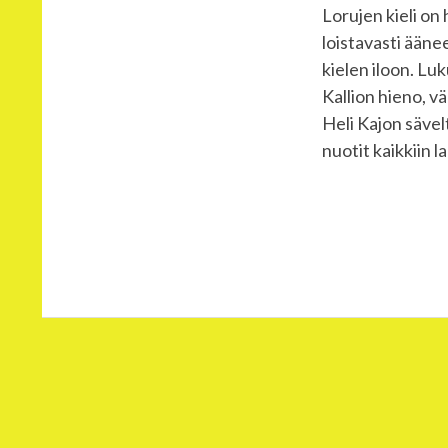
Lorujen kieli on
loistavasti ääne
kielen iloon. Luk
Kallion hieno, v
Heli Kajon sävel
nuotit kaikkiin la