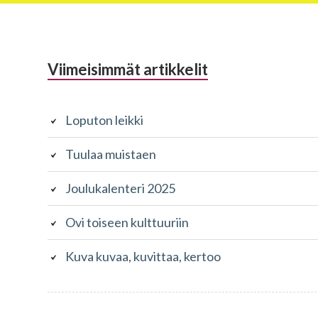
Alapalkin
Viimeisimmät artikkelit
sivupalkki
Loputon leikki
Tuulaa muistaen
Joulukalenteri 2025
Ovi toiseen kulttuuriin
Kuva kuvaa, kuvittaa, kertoo