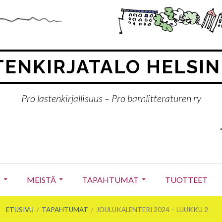
ENKIRJATALO HELSIN
Pro lastenkirjallisuus – Pro barnlitteraturen ry
O
MEISTÄ
TAPAHTUMAT
TUOTTEET
ETUSIVU
TAPAHTUMAT
JOULUKALENTERI 2024 – LUUKKU 2