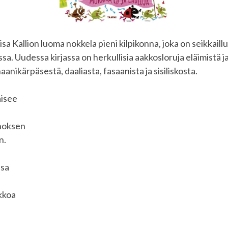
sa Kallion luoma nokkela pieni kilpikonna, joka on seikkaill
uissa. Uudessa kirjassa on herkullisia aakkosloruja eläimistä 
anikärpäsestä, daaliasta, fasaanista ja sisiliskosta.
isee
nnoksen
n.
nsa
kkoa