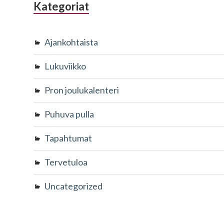
Kategoriat
Ajankohtaista
Lukuviikko
Pron joulukalenteri
Puhuva pulla
Tapahtumat
Tervetuloa
Uncategorized