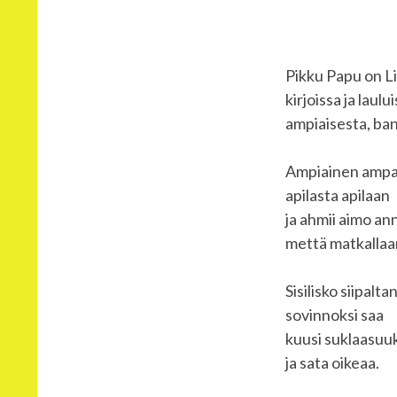
Pikku Papu on Lii
kirjoissa ja laul
ampiaisesta, bana
Ampiainen ampa
apilasta apilaan
ja ahmii aimo a
mettä matkallaa
Sisilisko siipalta
sovinnoksi saa
kuusi suklaasuu
ja sata oikeaa.