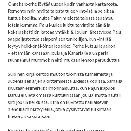
Onneksi perhe löytää uuden kodin vanhasta kartanosta.
Remontoinnin myötä talosta tulee viihtyisä ja se alkaa
tuntua kodilta, mutta Pajun mielestä talossa tapahtuu
jotain kummaa. Paju kuulee lukitulta vintiltä ääniä ja
keksipakettikin katoaa yhtäkkiä. Joulun lähestyessä Paju
saa paljastettua salaperäisen tunkeilijan, kun vintiltä
löytyy heikkonäköinen lepakko. Perhe kutsuu lepakon
viettämään kanssaan joulua ja Kanarialle alun perin
suunnannut mummokin ehtii mukaan lennon peruuduttua.
Suloinen kirja kertoo muuton tuomista tunnelmista ja
uudenlaisen arjen aloittamisesta uudessa kodissa. Samalla
sivutaan esimerkiksi moninaisuutta, kun Pajun isäpuoli
Baruu ei vietä omassa kulttuurissaan joulua, mutta nauttii
silti joulun herkuista. Kirja on kuvitettu häikäisevän
hienoilla miniatyyreilla, jotka pysäyttävät tutkimaan
kuvaa pitkäksi aikaa.
Kirja kuuluu osaksi Käpykolon väkeä -kirjasarjaa.