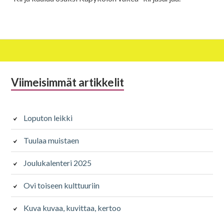
Alapalkin
Viimeisimmät artikkelit
sivupalkki
Loputon leikki
Tuulaa muistaen
Joulukalenteri 2025
Ovi toiseen kulttuuriin
Kuva kuvaa, kuvittaa, kertoo