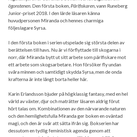
ögonstenen
. Den första boken,
Pärlfiskaren
, vann Runeberg
Junior-priset 2018. I den lärde läsaren känna
huvudpersonen Miranda och hennes charmiga
följeslagare Syrsa.
I den första boken i serien utspelade sig största delen av
berättelsen till havs. Nu är vi förflyttade till skogarna i
norr, där Miranda bytt ut sitt arbete som pärlfiskare mot
ett arbete som skogsarbetare. Hon försöker fly undan
svåra minnen och samtidigt skydda Syrsa, men de onda
krafterna är inte långt borta heller här.
Karin Erlandsson bjuder på högklassig fantasy, med en hel
värld av växter, djur och maträtter läsaren aldrig förut
hört talas om. Kombinationen av den närvarande naturen
och den hemlighetsfulla Miranda ger boken en oväntad
magi, och den är svår att sätta ifrån sig. Bokserien har
dessutom en tydlig feministisk agenda genom att