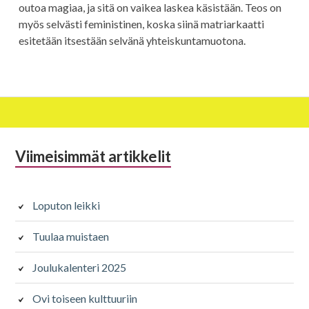
outoa magiaa, ja sitä on vaikea laskea käsistään. Teos on
myös selvästi feministinen, koska siinä matriarkaatti
esitetään itsestään selvänä yhteiskuntamuotona.
Alapalkin
Viimeisimmät artikkelit
sivupalkki
Loputon leikki
Tuulaa muistaen
Joulukalenteri 2025
Ovi toiseen kulttuuriin