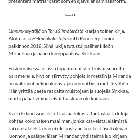
presentera matriarkatet som en självklar samhällsform.
*****
Linnunkesyttäjä
on
Taru Silmäterästä
-sarjan toinen kirja.
Aloitusosa
Helmenkalastaja
voitti Runeberg Junior -
palkinnon 2018. Siinä lukija tutustui päähenkilöön
Mirandaan ja hänen kumppaniinsa Sirkkaan.
Ensimmäisessä osassa tapahtumat sijoittuivat suurelta
osin merelle. Nyt on siirrytty pohjoisiin metsiin ja Miranda
on vaihtanut helmenkalastajan ammattinsa metsätyöhön.
Hän yrittää paeta raskaita muistojaan ja suojella Sirkkaa,
mutta pahat voimat eivät taaskaan ole kaukana.
Karin Erlandsson kirjoittaa laadukasta fantasiaa, ja lukija
kohtaa kokonaisen maailman, jonka kasveista, eläimistä
tai ruokalajeista hän ei ole koskaan kuullut. Läsnä olevan
luonnon ja salaperäisen Mirandan yhdistelmä luo kirjaan