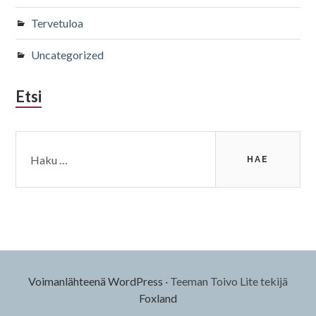
Tervetuloa
Uncategorized
Etsi
Haku:
Voimanlähteenä WordPress
·
Teeman Toivo Lite tekijä
Foxland