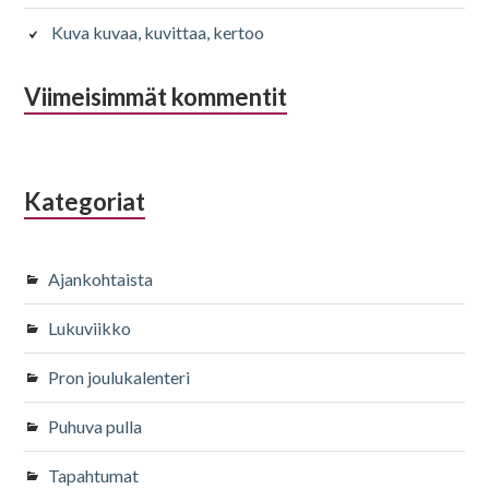
Kuva kuvaa, kuvittaa, kertoo
Viimeisimmät kommentit
Kategoriat
Ajankohtaista
Lukuviikko
Pron joulukalenteri
Puhuva pulla
Tapahtumat