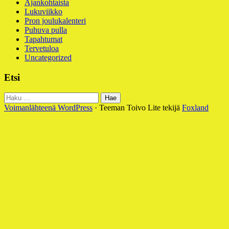
Ajankohtaista
Lukuviikko
Pron joulukalenteri
Puhuva pulla
Tapahtumat
Tervetuloa
Uncategorized
Etsi
Haku:
Voimanlähteenä WordPress
·
Teeman Toivo Lite tekijä
Foxland