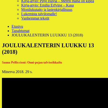
Kirja-arvio: Pirjo Havia – Meren maha on kipeä
Kirja-arvio: Emilia Erfving – Kasa
Monilukutaito ja lastenkirjallisuus
Lukemista talvilomalle!
Vanhemmat tekstit
Murupolku
Etusivu
Tapahtumat
JOULUKALENTERIN LUUKKU 13 (2018)
JOULUKALENTERIN LUUKKU 13
(2018)
Sanna Pelliccioni: Onni-pojan talviseikkailu
Minerva 2018. 29 s.