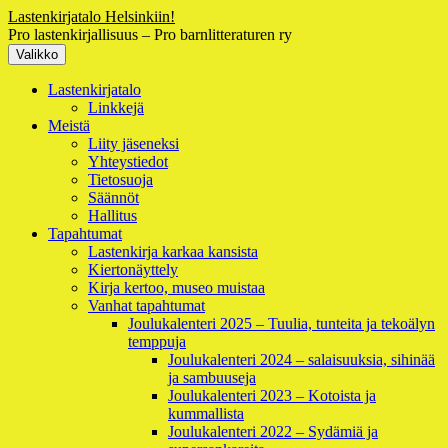
Siirry
Lastenkirjatalo Helsinkiin!
sisältöön
Pro lastenkirjallisuus – Pro barnlitteraturen ry
Valikko
Ensisijainen
Lastenkirjatalo
Linkkejä
valikko
Meistä
Liity jäseneksi
Yhteystiedot
Tietosuoja
Säännöt
Hallitus
Tapahtumat
Lastenkirja karkaa kansista
Kiertonäyttely
Kirja kertoo, museo muistaa
Vanhat tapahtumat
Joulukalenteri 2025 – Tuulia, tunteita ja tekoälyn
temppuja
Joulukalenteri 2024 – salaisuuksia, sihinää
ja sambuuseja
Joulukalenteri 2023 – Kotoista ja
kummallista
Joulukalenteri 2022 – Sydämiä ja