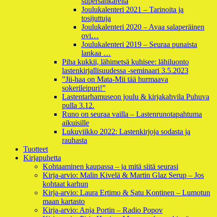
supersankareita
Joulukalenteri 2021 – Tarinoita ja
tosijuttuja
Joulukalenteri 2020 – Avaa salaperäinen
ovi…
Joulukalenteri 2019 – Seuraa punaista
lankaa …
Piha kukkii, lähimetsä kuhisee: lähiluonto
lastenkirjallisuudessa -seminaari 3.5.2023
”Jii-haa on Mata-Mii tää hurmaava
sokerileipuri!”
Lastentarhamuseon joulu & kirjakahvila Puhuva
pulla 3.12.
Runo on seuraa vailla – Lastenrunotapahtuma
aikuisille
Lukuviikko 2022: Lastenkirjoja sodasta ja
rauhasta
Tuotteet
Kirjapuhetta
Kohtaaminen kaupassa – ja mitä siitä seurasi
Kirja-arvio: Malin Kivelä & Martin Glaz Serup – Jos
kohtaat karhun
Kirja-arvio: Laura Ertimo & Satu Kontinen – Lumotun
maan kartasto
Kirja-arvio: Anja Portin – Radio Popov