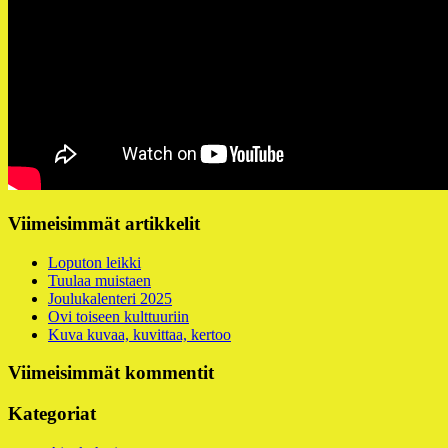
Alapalkin
Viimeisimmät artikkelit
sivupalkki
Loputon leikki
Tuulaa muistaen
Joulukalenteri 2025
Ovi toiseen kulttuuriin
Kuva kuvaa, kuvittaa, kertoo
Viimeisimmät kommentit
Kategoriat