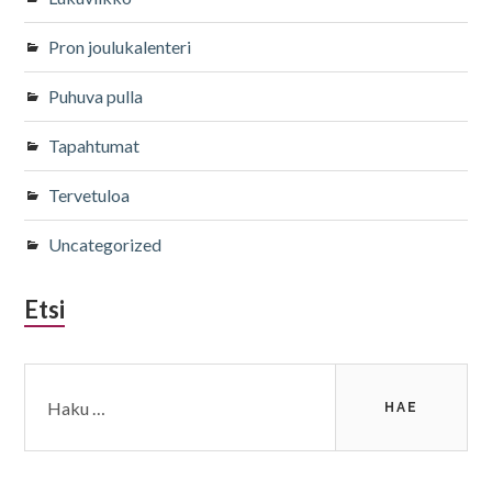
Pron joulukalenteri
Puhuva pulla
Tapahtumat
Tervetuloa
Uncategorized
Etsi
Haku: