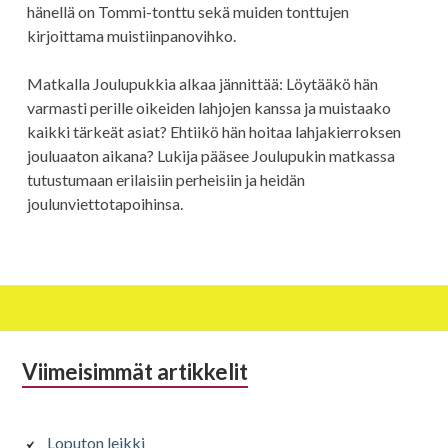
hänellä on Tommi-tonttu sekä muiden tonttujen
kirjoittama muistiinpanovihko.
Matkalla Joulupukkia alkaa jännittää: Löytääkö hän
varmasti perille oikeiden lahjojen kanssa ja muistaako
kaikki tärkeät asiat? Ehtiikö hän hoitaa lahjakierroksen
jouluaaton aikana? Lukija pääsee Joulupukin matkassa
tutustumaan erilaisiin perheisiin ja heidän
joulunviettotapoihinsa.
Alapalkin
Viimeisimmät artikkelit
sivupalkki
Loputon leikki