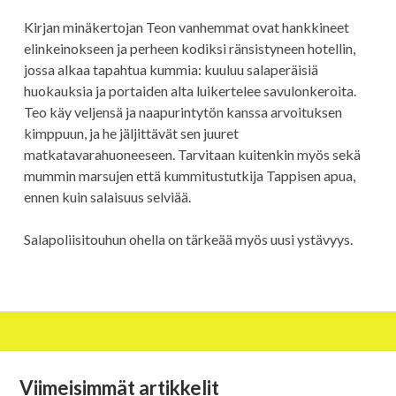
Kirjan minäkertojan Teon vanhemmat ovat hankkineet
elinkeinokseen ja perheen kodiksi ränsistyneen hotellin,
jossa alkaa tapahtua kummia: kuuluu salaperäisiä
huokauksia ja portaiden alta luikertelee savulonkeroita.
Teo käy veljensä ja naapurintytön kanssa arvoituksen
kimppuun, ja he jäljittävät sen juuret
matkatavarahuoneeseen. Tarvitaan kuitenkin myös sekä
mummin marsujen että kummitustutkija Tappisen apua,
ennen kuin salaisuus selviää.
Salapoliisitouhun ohella on tärkeää myös uusi ystävyys.
Alapalkin
Viimeisimmät artikkelit