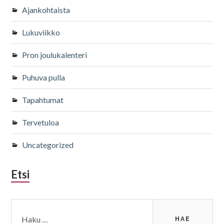
Ajankohtaista
Lukuviikko
Pron joulukalenteri
Puhuva pulla
Tapahtumat
Tervetuloa
Uncategorized
Etsi
Haku: