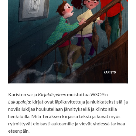
Kariston sarja
Kirjakärpänen
muistuttaa WSOY:n
Lukupaloja
: kirjat ovat läpikuvitettuja ja niukkatekstisiä, ja
noviisilukijaa houkutellaan jännityksellä ja kiintoisilla
henkilöillä. Mila Teräksen kirjassa teksti ja kuvat myös
rytmittyvät eloisasti aukeamille ja vievät yhdessä tarinaa
eteenpäin.