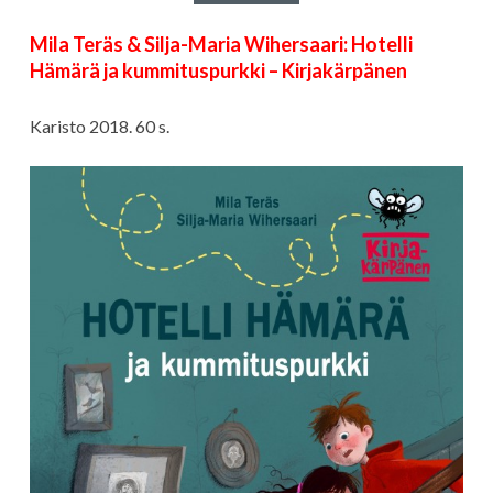
Mila Teräs & Silja-Maria Wihersaari: Hotelli
Hämärä ja kummituspurkki – Kirjakärpänen
Karisto 2018. 60 s.