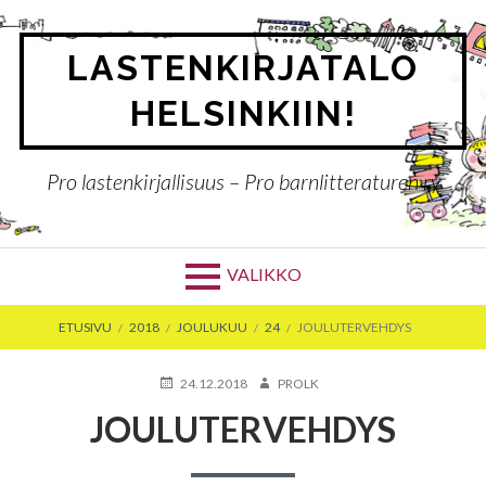
Siirry
sisältöön
LASTENKIRJATALO
HELSINKIIN!
Pro lastenkirjallisuus – Pro barnlitteraturen ry
VALIKKO
MURUPOLKU
ETUSIVU
2018
JOULUKUU
24
JOULUTERVEHDYS
JULKAISTU
KIRJOITTAJA
24.12.2018
PROLK
JOULUTERVEHDYS