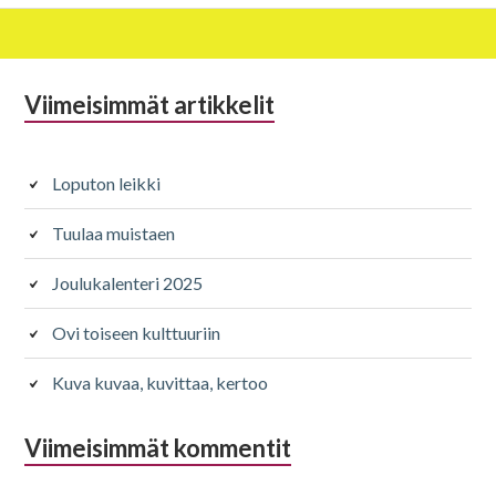
Alapalkin
Viimeisimmät artikkelit
sivupalkki
Loputon leikki
Tuulaa muistaen
Joulukalenteri 2025
Ovi toiseen kulttuuriin
Kuva kuvaa, kuvittaa, kertoo
Viimeisimmät kommentit