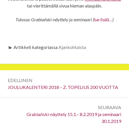
tai vierittämällä sivua hieman alaspäin.
Tulossa: Grabiański-näyttely ja seminaari (
lue lisää…
)
Artikkeli kategoriassa
Ajankohtaista
Artikkelien
EDELLINEN
selaus
Edellinen:
JOULUKALENTERI 2018 – Z. TOPELIUS 200 VUOTTA
SEURAAVA
Seuraava:
Grabiański-näyttely 15.1.– 8.2.2019 ja seminaari
30.1.2019